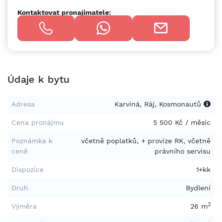
Kontaktovat pronajímatele:
Údaje k bytu
Adresa
Karviná, Ráj, Kosmonautů
Cena pronájmu
5 500 Kč / měsíc
Poznámka k
včetně poplatků, + provize RK, včetně
ceně
právního servisu
Dispozice
1+kk
Druh
Bydlení
2
Výměra
26 m