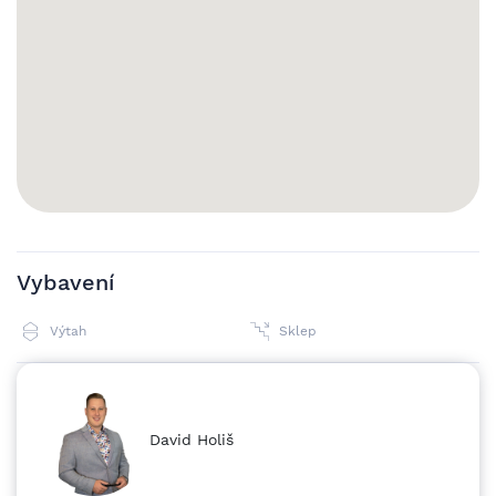
vratná kauce ve výši 10.000,-kč a provize RK 6.000,-kč Tak
se ozvěte a zajdeme na tento útulný byt společně mrknout!
Vybavení
Výtah
Sklep
David Holiš