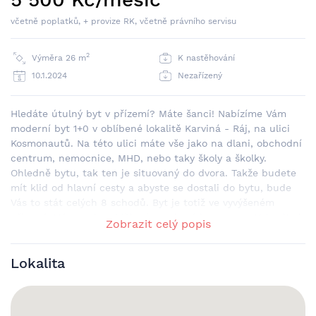
včetně poplatků, + provize RK, včetně právního servisu
2
Výměra 26 m
K nastěhování
10.1.2024
Nezařízený
Hledáte útulný byt v přízemí? Máte šanci! Nabízíme Vám
moderní byt 1+0 v oblíbené lokalitě Karviná - Ráj, na ulici
Kosmonautů. Na této ulici máte vše jako na dlani, obchodní
centrum, nemocnice, MHD, nebo taky školy a školky.
Ohledně bytu, tak ten je situovaný do dvora. Takže budete
mít klid od hlavní cesty a abyste se dostali do bytu, bude
Vás to stát celých 8 schodů. Byt je totiž ve vyvýšeném
přízemí. Máme zde oddělený sprchový kout a wc. Vybavit si
Zobrazit celý popis
jej můžete podle sebe. A kuchyň máte skromnou pěkně v
koutě bytu, kde Vám nebude nic zavázet. Každopádně
Lokalita
pokud by Vám v bytě něco zavazelo, můžete si to odnést do
prostorného sklepu a máte klid. Bezpečí v bytě zařídí nové
bezpečnostní dveře. Nájemné je zde 5.500,-kč + 2.100,-kč
služby jako je teplá a studená voda, topení atd.. Dále je zde