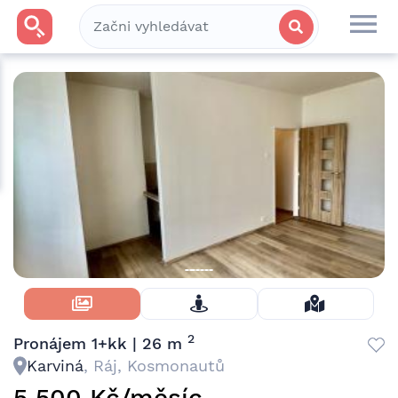
Skrýt Fotky
2
Pronájem 1+kk | 26 m
Karviná
, Ráj, Kosmonautů
5 500 Kč/měsíc