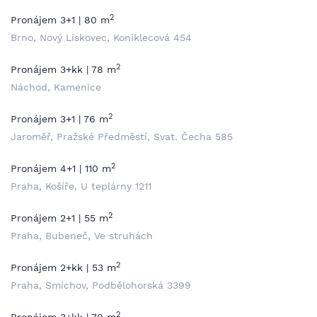
2
Pronájem 3+1 | 80 m
Brno, Nový Lískovec, Koniklecová 454
2
Pronájem 3+kk | 78 m
Náchod, Kamenice
2
Pronájem 3+1 | 76 m
Jaroměř, Pražské Předměstí, Svat. Čecha 585
2
Pronájem 4+1 | 110 m
Praha, Košíře, U teplárny 1211
2
Pronájem 2+1 | 55 m
Praha, Bubeneč, Ve struhách
2
Pronájem 2+kk | 53 m
Praha, Smíchov, Podbělohorská 3399
2