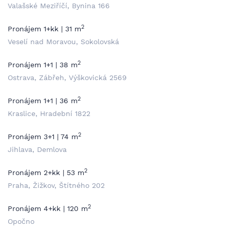
Valašské Meziříčí, Bynina 166
2
Pronájem 1+kk | 31 m
Veselí nad Moravou, Sokolovská
2
Pronájem 1+1 | 38 m
Ostrava, Zábřeh, Výškovická 2569
2
Pronájem 1+1 | 36 m
Kraslice, Hradební 1822
2
Pronájem 3+1 | 74 m
Jihlava, Demlova
2
Pronájem 2+kk | 53 m
Praha, Žižkov, Štítného 202
2
Pronájem 4+kk | 120 m
Opočno