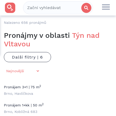
Nalezeno
656
pronájmů
Pronájmy v oblasti
Týn nad
Vltavou
Další filtry |
2
Pronájem 3+1 | 75 m
Brno, Havlíčkova
2
Pronájem 1+kk | 50 m
Brno, Kobližná 683