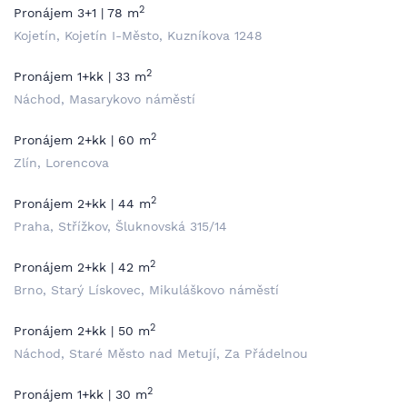
2
Pronájem 3+1 | 78 m
Kojetín, Kojetín I-Město, Kuzníkova 1248
2
Pronájem 1+kk | 33 m
Náchod, Masarykovo náměstí
2
Pronájem 2+kk | 60 m
Zlín, Lorencova
2
Pronájem 2+kk | 44 m
Praha, Střížkov, Šluknovská 315/14
2
Pronájem 2+kk | 42 m
Brno, Starý Lískovec, Mikuláškovo náměstí
2
Pronájem 2+kk | 50 m
Náchod, Staré Město nad Metují, Za Přádelnou
2
Pronájem 1+kk | 30 m