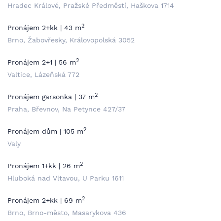
Hradec Králové, Pražské Předměstí, Haškova 1714
2
Pronájem 2+kk | 43 m
Brno, Žabovřesky, Královopolská 3052
2
Pronájem 2+1 | 56 m
Valtice, Lázeňská 772
2
Pronájem garsonka | 37 m
Praha, Břevnov, Na Petynce 427/37
2
Pronájem dům | 105 m
Valy
2
Pronájem 1+kk | 26 m
Hluboká nad Vltavou, U Parku 1611
2
Pronájem 2+kk | 69 m
Brno, Brno-město, Masarykova 436