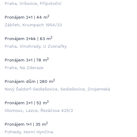
Praha, Vršovice, Přípotoční
2
Pronájem 2+1 | 44 m
Zábřeh, Krumpach 1954/33
2
Pronájem 2+kk | 63 m
Praha, Vinohrady, U Zvonařky
2
Pronájem 3+1 | 78 m
Praha, Na Zderaze
2
Pronájem dům | 280 m
Nový Šaldorf-Sedlešovice, Sedlešovice, Znojemská
2
Pronájem 2+1 | 52 m
Olomouc, Lazce, Řezáčova 425/2
2
Pronájem 1+1 | 35 m
Pohledy, Horní Hynčina