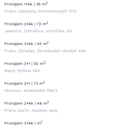
2
Pronájem 1+kk | 36 m
Praha, Vysočany, Pechmanových 1031
2
Pronájem 2+kk | 72 m
Jesenice, Zdiměřice, Hrnčířská 351
2
Pronájem 3+kk | 45 m
Praha, Zbraslav, Zbraslavské náměstí 460
2
Pronájem 2+1 | 50 m
Slaný, Tyršova 665
2
Pronájem 2+1 | 73 m
Olomouc, Koželužská 799/3
2
Pronájem 2+kk | 48 m
Praha, Karlín, Kaizlovy sady
2
Pronájem 2+kk | m