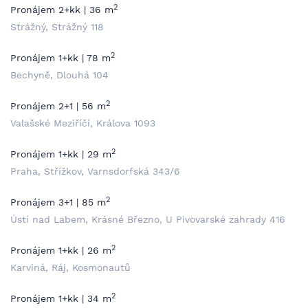
2
Pronájem 2+kk | 36 m
Strážný, Strážný 118
2
Pronájem 1+kk | 78 m
Bechyně, Dlouhá 104
2
Pronájem 2+1 | 56 m
Valašské Meziříčí, Králova 1093
2
Pronájem 1+kk | 29 m
Praha, Střížkov, Varnsdorfská 343/6
2
Pronájem 3+1 | 85 m
Ústí nad Labem, Krásné Březno, U Pivovarské zahrady 416
2
Pronájem 1+kk | 26 m
Karviná, Ráj, Kosmonautů
2
Pronájem 1+kk | 34 m