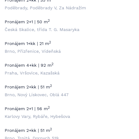
Pronájem 2+kk | 35 m
Poděbrady, Poděbrady V, Za Nádražím
2
Pronájem 2+1 | 50 m
Česká Skalice, třída T. G. Masaryka
2
Pronájem 1+kk | 21 m
Brno, Přízřenice, Vídeňská
2
Pronájem 4+kk | 92 m
Praha, Vršovice, Kazašská
2
Pronájem 2+kk | 51 m
Brno, Nový Lískovec, Oblá 447
2
Pronájem 2+1 | 56 m
Karlovy Vary, Rybáře, Hybešova
2
Pronájem 2+kk | 51 m
Brno, Trnitá, Dornych 519