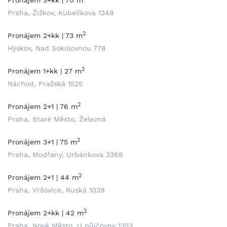
Pronájem 3+kk | 70 m
Praha, Žižkov, Kubelíkova 1248
2
Pronájem 2+kk | 73 m
Hýskov, Nad Sokolovnou 778
2
Pronájem 1+kk | 27 m
Náchod, Pražská 1525
2
Pronájem 2+1 | 76 m
Praha, Staré Město, Železná
2
Pronájem 3+1 | 75 m
Praha, Modřany, Urbánkova 3368
2
Pronájem 2+1 | 44 m
Praha, Vršovice, Ruská 1039
2
Pronájem 2+kk | 42 m
Praha, Nové Město, U půjčovny 1353