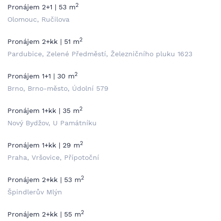
2
Pronájem 2+1 | 53 m
Olomouc, Ručilova
2
Pronájem 2+kk | 51 m
Pardubice, Zelené Předměstí, Železničního pluku 1623
2
Pronájem 1+1 | 30 m
Brno, Brno-město, Údolní 579
2
Pronájem 1+kk | 35 m
Nový Bydžov, U Památníku
2
Pronájem 1+kk | 29 m
Praha, Vršovice, Přípotoční
2
Pronájem 2+kk | 53 m
Špindlerův Mlýn
2
Pronájem 2+kk | 55 m