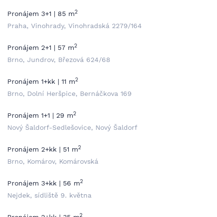
2
Pronájem 3+1 | 85 m
Praha, Vinohrady, Vinohradská 2279/164
2
Pronájem 2+1 | 57 m
Brno, Jundrov, Březová 624/68
2
Pronájem 1+kk | 11 m
Brno, Dolní Heršpice, Bernáčkova 169
2
Pronájem 1+1 | 29 m
Nový Šaldorf-Sedlešovice, Nový Šaldorf
2
Pronájem 2+kk | 51 m
Brno, Komárov, Komárovská
2
Pronájem 3+kk | 56 m
Nejdek, sídliště 9. května
2