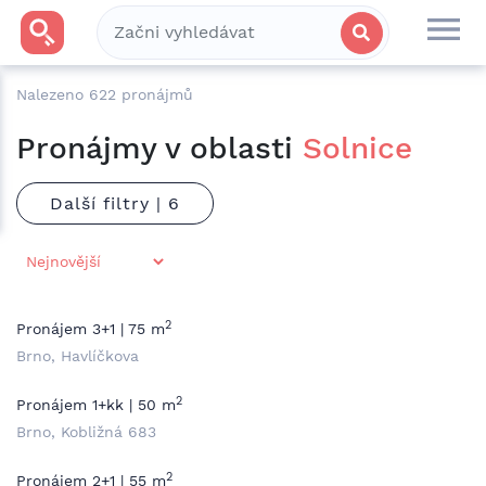
Nalezeno
622
pronájmů
Pronájmy v oblasti
Solnice
Další filtry |
2
Pronájem 3+1 | 75 m
Brno, Havlíčkova
2
Pronájem 1+kk | 50 m
Brno, Kobližná 683
2
Pronájem 2+1 | 55 m