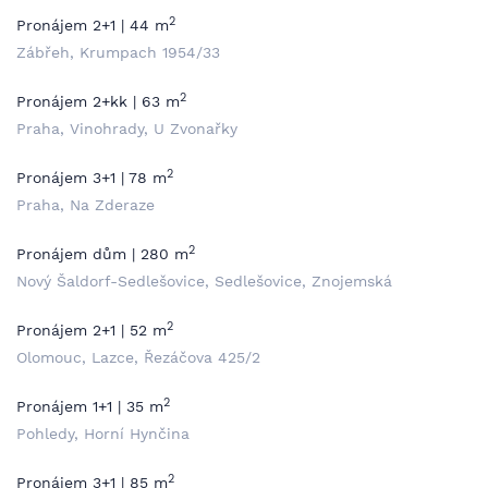
2
Pronájem 2+1 | 44 m
Zábřeh, Krumpach 1954/33
2
Pronájem 2+kk | 63 m
Praha, Vinohrady, U Zvonařky
2
Pronájem 3+1 | 78 m
Praha, Na Zderaze
2
Pronájem dům | 280 m
Nový Šaldorf-Sedlešovice, Sedlešovice, Znojemská
2
Pronájem 2+1 | 52 m
Olomouc, Lazce, Řezáčova 425/2
2
Pronájem 1+1 | 35 m
Pohledy, Horní Hynčina
2
Pronájem 3+1 | 85 m