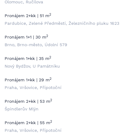
Olomouc, Ručilova
2
Pronájem 2+kk | 51 m
Pardubice, Zelené Předměstí, Železničního pluku 1623
2
Pronájem 1+1 | 30 m
Brno, Brno-město, Údolní 579
2
Pronájem 1+kk | 35 m
Nový Bydžov, U Památníku
2
Pronájem 1+kk | 29 m
Praha, Vršovice, Přípotoční
2
Pronájem 2+kk | 53 m
Špindlerův Mlýn
2
Pronájem 2+kk | 55 m
Praha, Vršovice, Přípotoční