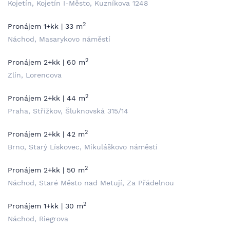
Kojetín, Kojetín I-Město, Kuzníkova 1248
2
Pronájem 1+kk | 33 m
Náchod, Masarykovo náměstí
2
Pronájem 2+kk | 60 m
Zlín, Lorencova
2
Pronájem 2+kk | 44 m
Praha, Střížkov, Šluknovská 315/14
2
Pronájem 2+kk | 42 m
Brno, Starý Lískovec, Mikuláškovo náměstí
2
Pronájem 2+kk | 50 m
Náchod, Staré Město nad Metují, Za Přádelnou
2
Pronájem 1+kk | 30 m
Náchod, Riegrova