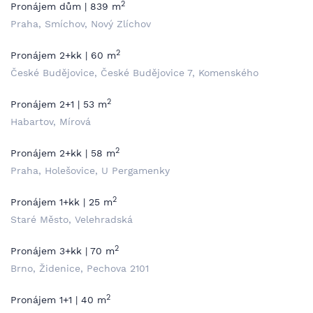
2
Pronájem dům | 839 m
Praha, Smíchov, Nový Zlíchov
2
Pronájem 2+kk | 60 m
České Budějovice, České Budějovice 7, Komenského
2
Pronájem 2+1 | 53 m
Habartov, Mírová
2
Pronájem 2+kk | 58 m
Praha, Holešovice, U Pergamenky
2
Pronájem 1+kk | 25 m
Staré Město, Velehradská
2
Pronájem 3+kk | 70 m
Brno, Židenice, Pechova 2101
2
Pronájem 1+1 | 40 m