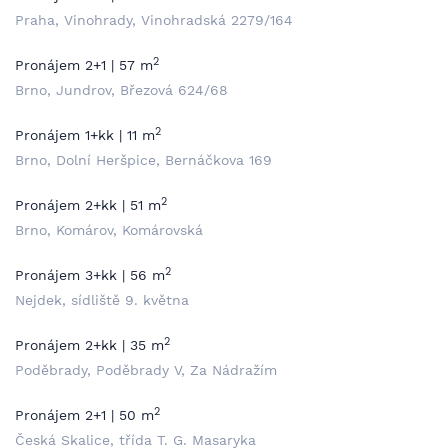
Praha, Vinohrady, Vinohradská 2279/164
2
Pronájem 2+1 | 57 m
Brno, Jundrov, Březová 624/68
2
Pronájem 1+kk | 11 m
Brno, Dolní Heršpice, Bernáčkova 169
2
Pronájem 2+kk | 51 m
Brno, Komárov, Komárovská
2
Pronájem 3+kk | 56 m
Nejdek, sídliště 9. května
2
Pronájem 2+kk | 35 m
Poděbrady, Poděbrady V, Za Nádražím
2
Pronájem 2+1 | 50 m
Česká Skalice, třída T. G. Masaryka