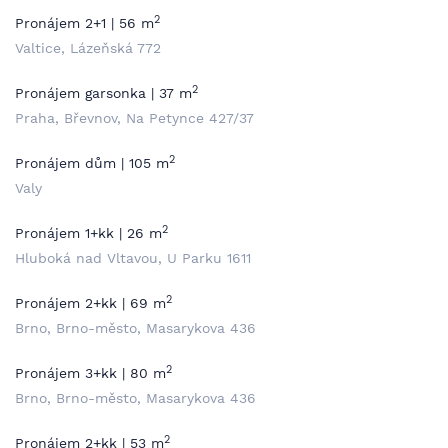
2
Pronájem 2+1 | 56 m
Valtice, Lázeňská 772
2
Pronájem garsonka | 37 m
Praha, Břevnov, Na Petynce 427/37
2
Pronájem dům | 105 m
Valy
2
Pronájem 1+kk | 26 m
Hluboká nad Vltavou, U Parku 1611
2
Pronájem 2+kk | 69 m
Brno, Brno-město, Masarykova 436
2
Pronájem 3+kk | 80 m
Brno, Brno-město, Masarykova 436
2
Pronájem 2+kk | 53 m