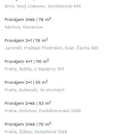
Brno, Nový Lískovec, Koniklecová 454
2
Pronájem 3+kk | 78 m
Náchod, Kamenice
2
Pronájem 3+1 | 76 m
Jaroměř, Pražské Předměstí, Svat. Čecha 585
2
Pronájem 4+1 | 110 m
Praha, Košíře, U teplárny 1211
2
Pronájem 2+1 | 55 m
Praha, Bubeneč, Ve struhách
2
Pronájem 2+kk | 53 m
Praha, Smíchov, Podbělohorská 3399
2
Pronájem 3+kk | 70 m
Praha, Žižkov, Kubelíkova 1248