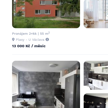
2
Pronájem 2+kk | 55 m
Plasy - U Václava
13 000 Kč / měsíc