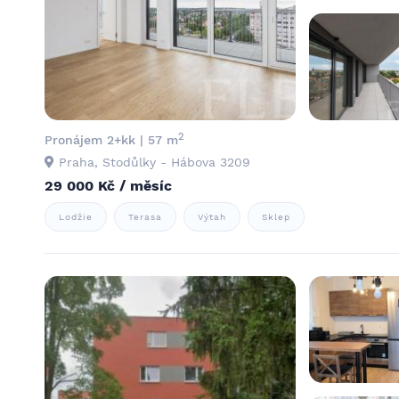
2
Pronájem 2+kk | 57 m
Praha, Stodůlky - Hábova 3209
29 000 Kč / měsíc
Lodžie
Terasa
Výtah
Sklep