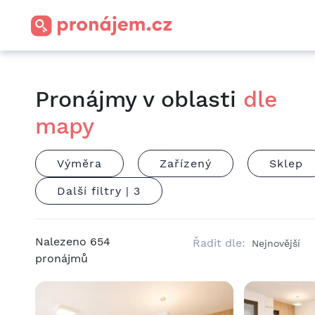
Pronájmy v oblasti
dle
mapy
Výměra
Zařízený
Sklep
Další filtry |
3
Nalezeno
654
Řadit dle:
pronájmů