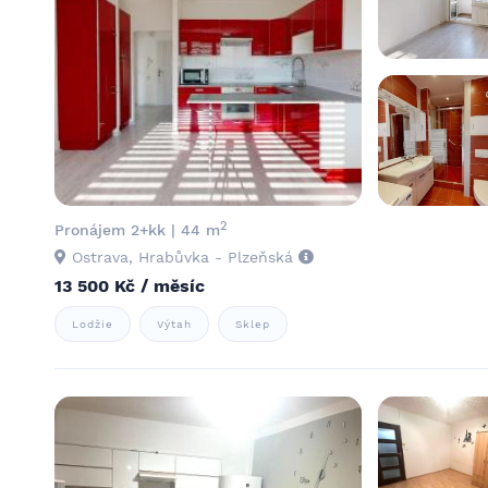
2
Pronájem 2+kk | 44 m
Ostrava, Hrabůvka - Plzeňská
13 500 Kč / měsíc
Lodžie
Výtah
Sklep