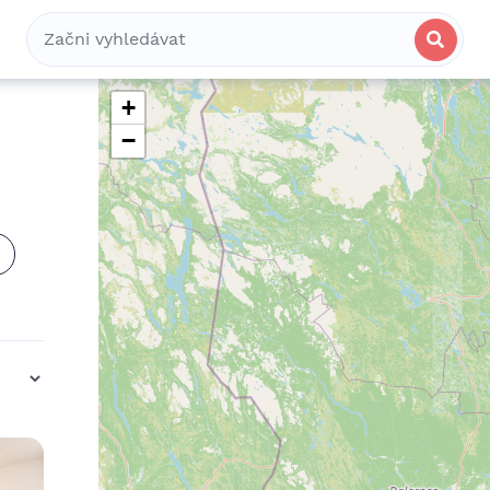
Bydlení
Spolubydlení
Komerční
+
−