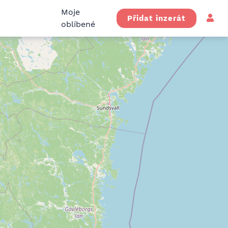
Moje
Přidat inzerát
oblíbené