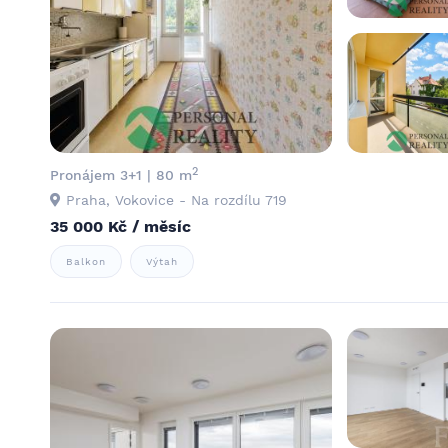
2
Pronájem 3+1 | 80 m
Praha, Vokovice - Na rozdílu 719
35 000 Kč / měsíc
Balkon
Výtah