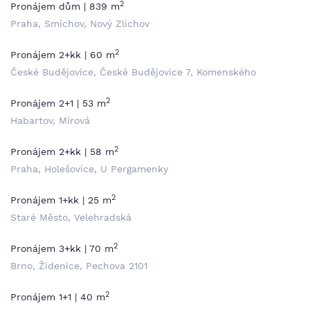
2
Pronájem dům | 839 m
Praha, Smíchov, Nový Zlíchov
2
Pronájem 2+kk | 60 m
České Budějovice, České Budějovice 7, Komenského
2
Pronájem 2+1 | 53 m
Habartov, Mírová
2
Pronájem 2+kk | 58 m
Praha, Holešovice, U Pergamenky
2
Pronájem 1+kk | 25 m
Staré Město, Velehradská
2
Pronájem 3+kk | 70 m
Brno, Židenice, Pechova 2101
2
Pronájem 1+1 | 40 m