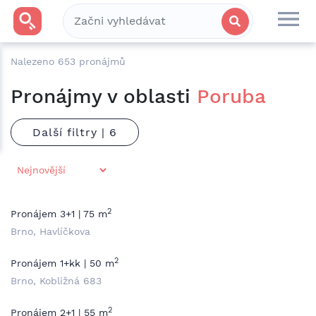
Nalezeno
653
pronájmů
Pronájmy v oblasti
Poruba
Další filtry |
2
Pronájem 3+1 | 75 m
Brno, Havlíčkova
2
Pronájem 1+kk | 50 m
Brno, Kobližná 683
2
Pronájem 2+1 | 55 m