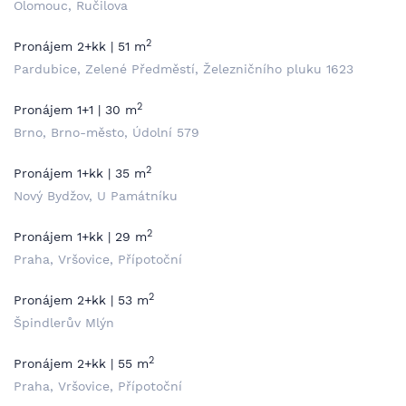
Olomouc, Ručilova
2
Pronájem 2+kk | 51 m
Pardubice, Zelené Předměstí, Železničního pluku 1623
2
Pronájem 1+1 | 30 m
Brno, Brno-město, Údolní 579
2
Pronájem 1+kk | 35 m
Nový Bydžov, U Památníku
2
Pronájem 1+kk | 29 m
Praha, Vršovice, Přípotoční
2
Pronájem 2+kk | 53 m
Špindlerův Mlýn
2
Pronájem 2+kk | 55 m
Praha, Vršovice, Přípotoční