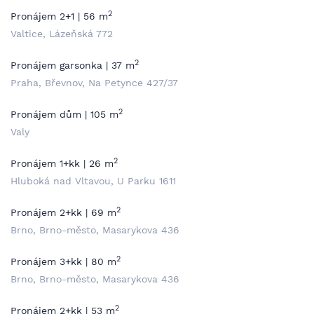
2
Pronájem 2+1 | 56 m
Valtice, Lázeňská 772
2
Pronájem garsonka | 37 m
Praha, Břevnov, Na Petynce 427/37
2
Pronájem dům | 105 m
Valy
2
Pronájem 1+kk | 26 m
Hluboká nad Vltavou, U Parku 1611
2
Pronájem 2+kk | 69 m
Brno, Brno-město, Masarykova 436
2
Pronájem 3+kk | 80 m
Brno, Brno-město, Masarykova 436
2
Pronájem 2+kk | 53 m