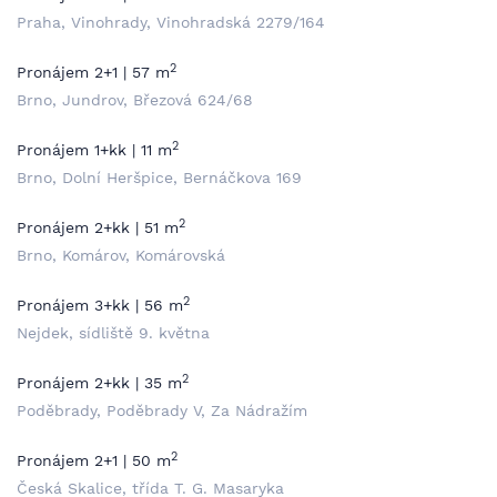
Praha, Vinohrady, Vinohradská 2279/164
2
Pronájem 2+1 | 57 m
Brno, Jundrov, Březová 624/68
2
Pronájem 1+kk | 11 m
Brno, Dolní Heršpice, Bernáčkova 169
2
Pronájem 2+kk | 51 m
Brno, Komárov, Komárovská
2
Pronájem 3+kk | 56 m
Nejdek, sídliště 9. května
2
Pronájem 2+kk | 35 m
Poděbrady, Poděbrady V, Za Nádražím
2
Pronájem 2+1 | 50 m
Česká Skalice, třída T. G. Masaryka