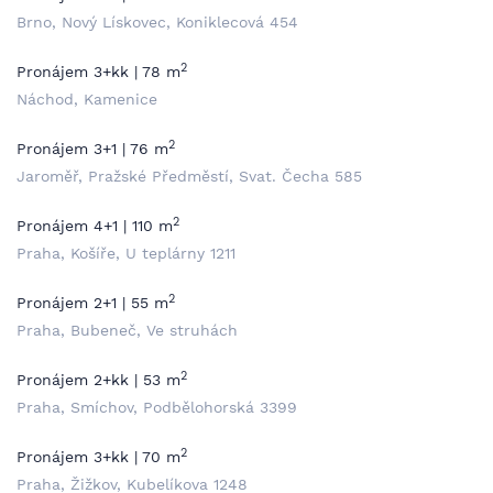
Brno, Nový Lískovec, Koniklecová 454
2
Pronájem 3+kk | 78 m
Náchod, Kamenice
2
Pronájem 3+1 | 76 m
Jaroměř, Pražské Předměstí, Svat. Čecha 585
2
Pronájem 4+1 | 110 m
Praha, Košíře, U teplárny 1211
2
Pronájem 2+1 | 55 m
Praha, Bubeneč, Ve struhách
2
Pronájem 2+kk | 53 m
Praha, Smíchov, Podbělohorská 3399
2
Pronájem 3+kk | 70 m
Praha, Žižkov, Kubelíkova 1248