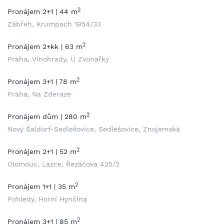
2
Pronájem 2+1 | 44 m
Zábřeh, Krumpach 1954/33
2
Pronájem 2+kk | 63 m
Praha, Vinohrady, U Zvonařky
2
Pronájem 3+1 | 78 m
Praha, Na Zderaze
2
Pronájem dům | 280 m
Nový Šaldorf-Sedlešovice, Sedlešovice, Znojemská
2
Pronájem 2+1 | 52 m
Olomouc, Lazce, Řezáčova 425/2
2
Pronájem 1+1 | 35 m
Pohledy, Horní Hynčina
2
Pronájem 3+1 | 85 m