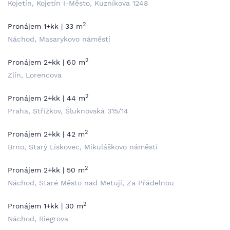
Kojetín, Kojetín I-Město, Kuzníkova 1248
2
Pronájem 1+kk | 33 m
Náchod, Masarykovo náměstí
2
Pronájem 2+kk | 60 m
Zlín, Lorencova
2
Pronájem 2+kk | 44 m
Praha, Střížkov, Šluknovská 315/14
2
Pronájem 2+kk | 42 m
Brno, Starý Lískovec, Mikuláškovo náměstí
2
Pronájem 2+kk | 50 m
Náchod, Staré Město nad Metují, Za Přádelnou
2
Pronájem 1+kk | 30 m
Náchod, Riegrova