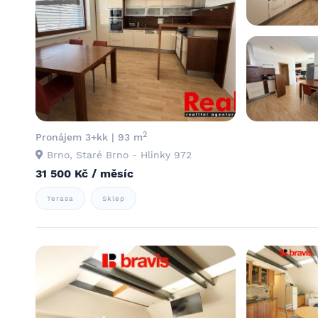
2
Pronájem 3+kk | 93 m
Brno, Staré Brno - Hlinky 972
31 500 Kč / měsíc
Terasa
Sklep