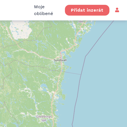
Moje
Přidat inzerát
oblíbené