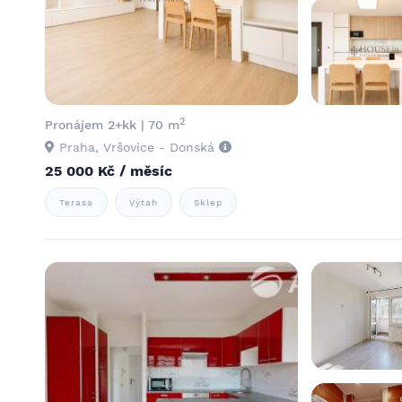
2
Pronájem 2+kk | 70 m
Praha, Vršovice - Donská
25 000 Kč / měsíc
Terasa
Výtah
Sklep