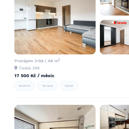
2
Pronájem 2+kk | 48 m
Česká 398
17 500 Kč / měsíc
Balkon
Terasa
Výtah