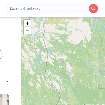
Bydlení
Spolubydlení
Komerční
+
−