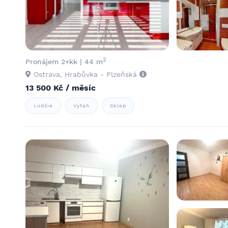
2
Pronájem 2+kk | 44 m
Ostrava, Hrabůvka - Plzeňská
13 500 Kč / měsíc
Lodžie
Výtah
Sklep