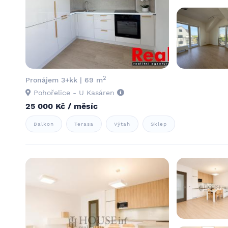
2
Pronájem 3+kk | 69 m
Pohořelice - U Kasáren
25 000 Kč / měsíc
Balkon
Terasa
Výtah
Sklep