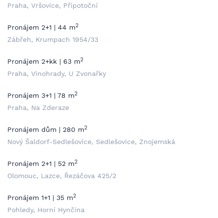
Praha, Vršovice, Přípotoční
2
Pronájem 2+1 | 44 m
Zábřeh, Krumpach 1954/33
2
Pronájem 2+kk | 63 m
Praha, Vinohrady, U Zvonařky
2
Pronájem 3+1 | 78 m
Praha, Na Zderaze
2
Pronájem dům | 280 m
Nový Šaldorf-Sedlešovice, Sedlešovice, Znojemská
2
Pronájem 2+1 | 52 m
Olomouc, Lazce, Řezáčova 425/2
2
Pronájem 1+1 | 35 m
Pohledy, Horní Hynčina