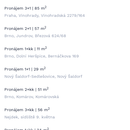
2
Pronájem 3+1 | 85 m
Praha, Vinohrady, Vinohradská 2279/164
2
Pronájem 2+1 | 57 m
Brno, Jundrov, Březová 624/68
2
Pronájem 1+kk | 11 m
Brno, Dolní Heršpice, Bernáčkova 169
2
Pronájem 1+1 | 29 m
Nový Šaldorf-Sedlešovice, Nový Šaldorf
2
Pronájem 2+kk | 51 m
Brno, Komárov, Komárovská
2
Pronájem 3+kk | 56 m
Nejdek, sídliště 9. května
2