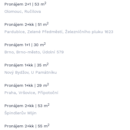
2
Pronájem 2+1 | 53 m
Olomouc, Ručilova
2
Pronájem 2+kk | 51 m
Pardubice, Zelené Předměstí, Železničního pluku 1623
2
Pronájem 1+1 | 30 m
Brno, Brno-město, Údolní 579
2
Pronájem 1+kk | 35 m
Nový Bydžov, U Památníku
2
Pronájem 1+kk | 29 m
Praha, Vršovice, Přípotoční
2
Pronájem 2+kk | 53 m
Špindlerův Mlýn
2
Pronájem 2+kk | 55 m