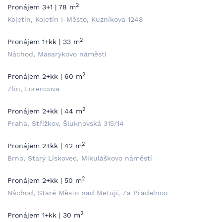
2
Pronájem 3+1 | 78 m
Kojetín, Kojetín I-Město, Kuzníkova 1248
2
Pronájem 1+kk | 33 m
Náchod, Masarykovo náměstí
2
Pronájem 2+kk | 60 m
Zlín, Lorencova
2
Pronájem 2+kk | 44 m
Praha, Střížkov, Šluknovská 315/14
2
Pronájem 2+kk | 42 m
Brno, Starý Lískovec, Mikuláškovo náměstí
2
Pronájem 2+kk | 50 m
Náchod, Staré Město nad Metují, Za Přádelnou
2
Pronájem 1+kk | 30 m