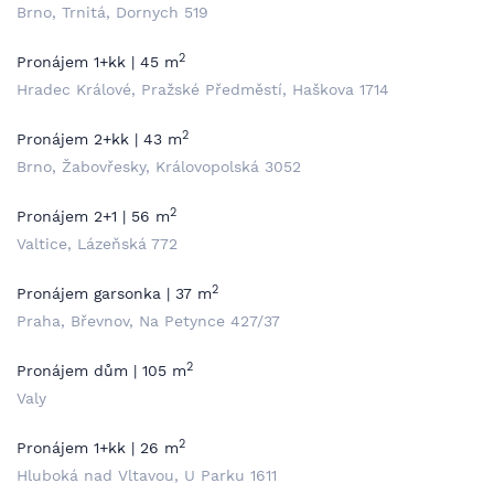
Brno, Trnitá, Dornych 519
2
Pronájem 1+kk | 45 m
Hradec Králové, Pražské Předměstí, Haškova 1714
2
Pronájem 2+kk | 43 m
Brno, Žabovřesky, Královopolská 3052
2
Pronájem 2+1 | 56 m
Valtice, Lázeňská 772
2
Pronájem garsonka | 37 m
Praha, Břevnov, Na Petynce 427/37
2
Pronájem dům | 105 m
Valy
2
Pronájem 1+kk | 26 m
Hluboká nad Vltavou, U Parku 1611