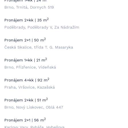
Pronájem 1+kk | 24 m
Brno, Trnitá, Dornych 519
2
Pronájem 2+kk | 35 m
Poděbrady, Poděbrady V, Za Nádražím
2
Pronájem 2+1 | 50 m
Česká Skalice, třída T. G. Masaryka
2
Pronájem 1+kk | 21 m
Brno, Přízřenice, Vídeňská
2
Pronájem 4+kk | 92 m
Praha, Vršovice, Kazašská
2
Pronájem 2+kk | 51 m
Brno, Nový Lískovec, Oblá 447
2
Pronájem 2+1 | 56 m
Karlovy Vary, Rybáře, Hybešova