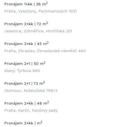
2
Pronájem 1+kk | 36 m
Praha, Vysočany, Pechmanových 1031
2
Pronájem 2+kk | 72 m
Jesenice, Zdiměřice, Hrnčířská 351
2
Pronájem 3+kk | 45 m
Praha, Zbraslav, Zbraslavské náměstí 460
2
Pronájem 2+1 | 50 m
Slaný, Tyršova 665
2
Pronájem 2+1 | 73 m
Olomouc, Koželužská 799/3
2
Pronájem 2+kk | 48 m
Praha, Karlín, Kaizlovy sady
2
Pronájem 2+kk | m