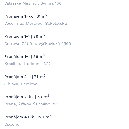
Valašské Meziříčí, Bynina 166
2
Pronájem 1+kk | 31 m
Veselí nad Moravou, Sokolovská
2
Pronájem 1+1 | 38 m
Ostrava, Zábřeh, Výškovická 2569
2
Pronájem 1+1 | 36 m
Kraslice, Hradební 1822
2
Pronájem 3+1 | 74 m
Jihlava, Demlova
2
Pronájem 2+kk | 53 m
Praha, Žižkov, Štítného 202
2
Pronájem 4+kk | 120 m
Opočno