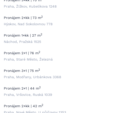
Pronájem 3+kk | 70 m
Praha, Žižkov, Kubelíkova 1248
2
Pronájem 2+kk | 73 m
Hýskov, Nad Sokolovnou 778
2
Pronájem 1+kk | 27 m
Náchod, Pražská 1525
2
Pronájem 2+1 | 76 m
Praha, Staré Město, Železná
2
Pronájem 3+1 | 75 m
Praha, Modřany, Urbánkova 3368
2
Pronájem 2+1 | 44 m
Praha, Vršovice, Ruská 1039
2
Pronájem 2+kk | 42 m
Praha, Nové Město, U půjčovny 1353