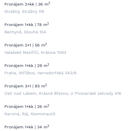
2
Pronájem 2+kk | 36 m
Strážný, Strážný 118
2
Pronájem 1+kk | 78 m
Bechyně, Dlouhá 104
2
Pronájem 2+1 | 56 m
Valašské Meziříčí, Králova 1093
2
Pronájem 1+kk | 29 m
Praha, Střížkov, Varnsdorfská 343/6
2
Pronájem 3+1 | 85 m
Ústí nad Labem, Krásné Březno, U Pivovarské zahrady 416
2
Pronájem 1+kk | 26 m
Karviná, Ráj, Kosmonautů
2
Pronájem 1+kk | 34 m