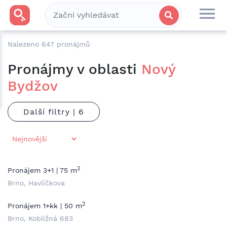
Nalezeno
647
pronájmů
Pronájmy v oblasti
Nový
Bydžov
Další filtry |
2
Pronájem 3+1 | 75 m
Brno, Havlíčkova
2
Pronájem 1+kk | 50 m
Brno, Kobližná 683