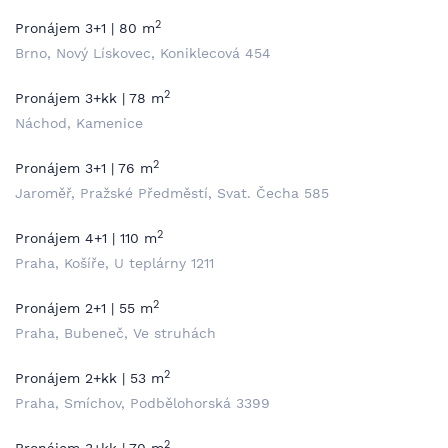
2
Pronájem 3+1 | 80 m
Brno, Nový Lískovec, Koniklecová 454
2
Pronájem 3+kk | 78 m
Náchod, Kamenice
2
Pronájem 3+1 | 76 m
Jaroměř, Pražské Předměstí, Svat. Čecha 585
2
Pronájem 4+1 | 110 m
Praha, Košíře, U teplárny 1211
2
Pronájem 2+1 | 55 m
Praha, Bubeneč, Ve struhách
2
Pronájem 2+kk | 53 m
Praha, Smíchov, Podbělohorská 3399
2