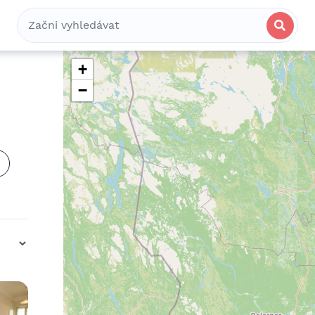
Bydlení
Spolubydlení
Komerční
+
−