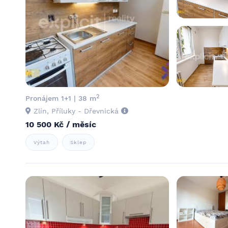
2
Pronájem 1+1 | 38 m
Zlín, Příluky - Dřevnická
10 500 Kč / měsíc
Výtah
Sklep