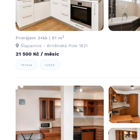
2
Pronájem 3+kk | 61 m
Šlapanice - Brněnská Pole 1821
21 500 Kč / měsíc
Terasa
Výtah