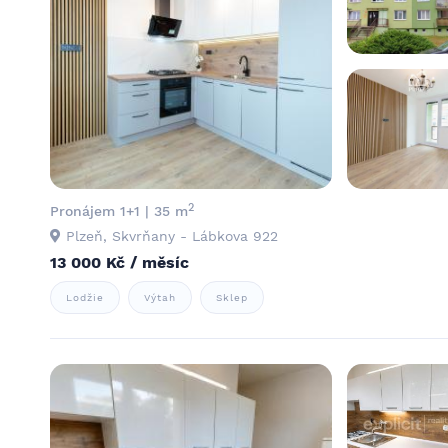
2
Pronájem 1+1 | 35 m
Plzeň, Skvrňany - Lábkova 922
13 000 Kč / měsíc
Lodžie
Výtah
Sklep