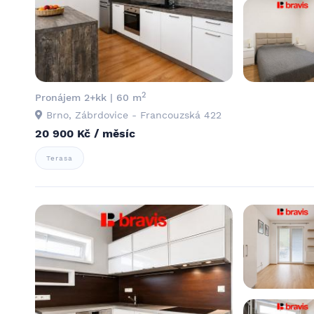
2
Pronájem 2+kk | 60 m
Brno, Zábrdovice - Francouzská 422
20 900 Kč / měsíc
Terasa