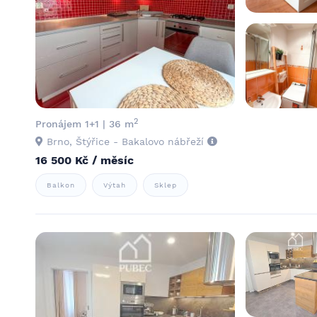
2
Pronájem 1+1 | 36 m
Brno, Štýřice - Bakalovo nábřeží
16 500 Kč / měsíc
Balkon
Výtah
Sklep