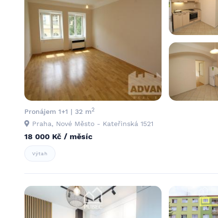
2
Pronájem 1+1 | 32 m
Praha, Nové Město - Kateřinská 1521
18 000 Kč / měsíc
Výtah