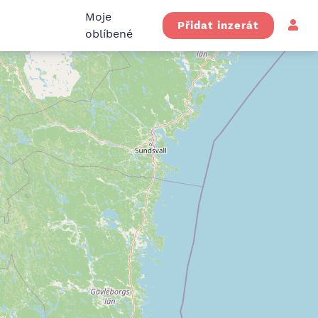
Moje
Přidat inzerát
oblíbené