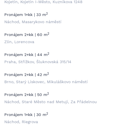
Kojetín, Kojetín I-Město, Kuzníkova 1248
2
Pronájem 1+kk | 33 m
Náchod, Masarykovo náměstí
2
Pronájem 2+kk | 60 m
Zlín, Lorencova
2
Pronájem 2+kk | 44 m
Praha, Střížkov, Šluknovská 315/14
2
Pronájem 2+kk | 42 m
Brno, Starý Lískovec, Mikuláškovo náměstí
2
Pronájem 2+kk | 50 m
Náchod, Staré Město nad Metují, Za Přádelnou
2
Pronájem 1+kk | 30 m
Náchod, Riegrova