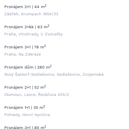
2
Pronájem 2+1 | 44 m
Zábřeh, Krumpach 1954/33
2
Pronájem 2+kk | 63 m
Praha, Vinohrady, U Zvonařky
2
Pronájem 3+1 | 78 m
Praha, Na Zderaze
2
Pronájem dům | 280 m
Nový Šaldorf-Sedlešovice, Sedlešovice, Znojemská
2
Pronájem 2+1 | 52 m
Olomouc, Lazce, Řezáčova 425/2
2
Pronájem 1+1 | 35 m
Pohledy, Horní Hynčina
2
Pronájem 3+1 | 85 m