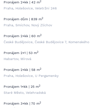
2
Pronájem 2+kk | 42 m
Praha, Holešovice, Veletržní 246
2
Pronájem dům | 839 m
Praha, Smíchov, Nový Zlíchov
2
Pronájem 2+kk | 60 m
České Budějovice, České Budějovice 7, Komenského
2
Pronájem 2+1 | 53 m
Habartov, Mírová
2
Pronájem 2+kk | 58 m
Praha, Holešovice, U Pergamenky
2
Pronájem 1+kk | 25 m
Staré Město, Velehradská
2
Pronájem 3+kk | 70 m