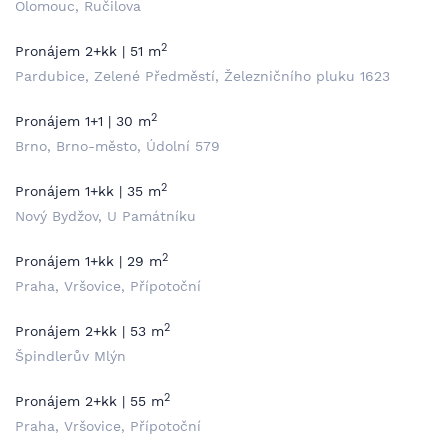
Olomouc, Ručilova
2
Pronájem 2+kk | 51 m
Pardubice, Zelené Předměstí, Železničního pluku 1623
2
Pronájem 1+1 | 30 m
Brno, Brno-město, Údolní 579
2
Pronájem 1+kk | 35 m
Nový Bydžov, U Památníku
2
Pronájem 1+kk | 29 m
Praha, Vršovice, Přípotoční
2
Pronájem 2+kk | 53 m
Špindlerův Mlýn
2
Pronájem 2+kk | 55 m
Praha, Vršovice, Přípotoční