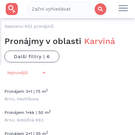
Nalezeno
652
pronájmů
Pronájmy v oblasti
Karviná
Další filtry |
2
Pronájem 3+1 | 75 m
Brno, Havlíčkova
2
Pronájem 1+kk | 50 m
Brno, Kobližná 683
2
Pronájem 2+1 | 55 m