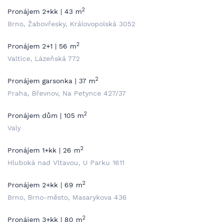
2
Pronájem 2+kk | 43 m
Brno, Žabovřesky, Královopolská 3052
2
Pronájem 2+1 | 56 m
Valtice, Lázeňská 772
2
Pronájem garsonka | 37 m
Praha, Břevnov, Na Petynce 427/37
2
Pronájem dům | 105 m
Valy
2
Pronájem 1+kk | 26 m
Hluboká nad Vltavou, U Parku 1611
2
Pronájem 2+kk | 69 m
Brno, Brno-město, Masarykova 436
2
Pronájem 3+kk | 80 m