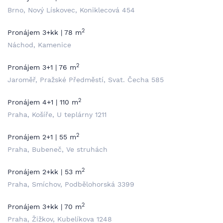
Brno, Nový Lískovec, Koniklecová 454
2
Pronájem 3+kk | 78 m
Náchod, Kamenice
2
Pronájem 3+1 | 76 m
Jaroměř, Pražské Předměstí, Svat. Čecha 585
2
Pronájem 4+1 | 110 m
Praha, Košíře, U teplárny 1211
2
Pronájem 2+1 | 55 m
Praha, Bubeneč, Ve struhách
2
Pronájem 2+kk | 53 m
Praha, Smíchov, Podbělohorská 3399
2
Pronájem 3+kk | 70 m
Praha, Žižkov, Kubelíkova 1248