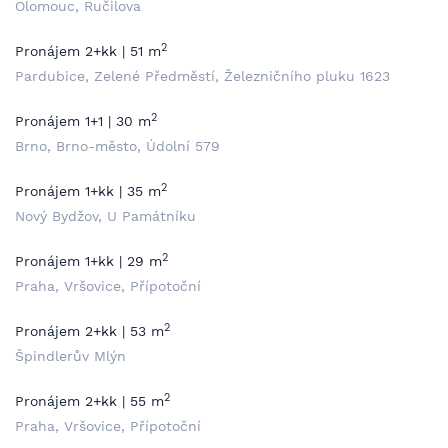
Olomouc, Ručilova
2
Pronájem 2+kk | 51 m
Pardubice, Zelené Předměstí, Železničního pluku 1623
2
Pronájem 1+1 | 30 m
Brno, Brno-město, Údolní 579
2
Pronájem 1+kk | 35 m
Nový Bydžov, U Památníku
2
Pronájem 1+kk | 29 m
Praha, Vršovice, Přípotoční
2
Pronájem 2+kk | 53 m
Špindlerův Mlýn
2
Pronájem 2+kk | 55 m
Praha, Vršovice, Přípotoční