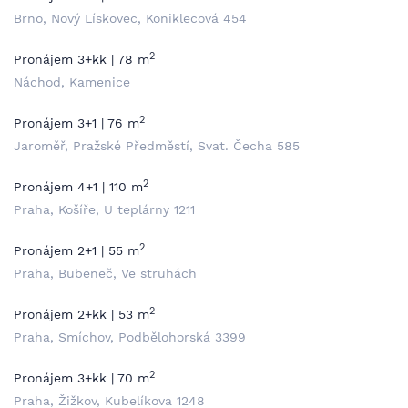
Brno, Nový Lískovec, Koniklecová 454
2
Pronájem 3+kk | 78 m
Náchod, Kamenice
2
Pronájem 3+1 | 76 m
Jaroměř, Pražské Předměstí, Svat. Čecha 585
2
Pronájem 4+1 | 110 m
Praha, Košíře, U teplárny 1211
2
Pronájem 2+1 | 55 m
Praha, Bubeneč, Ve struhách
2
Pronájem 2+kk | 53 m
Praha, Smíchov, Podbělohorská 3399
2
Pronájem 3+kk | 70 m
Praha, Žižkov, Kubelíkova 1248