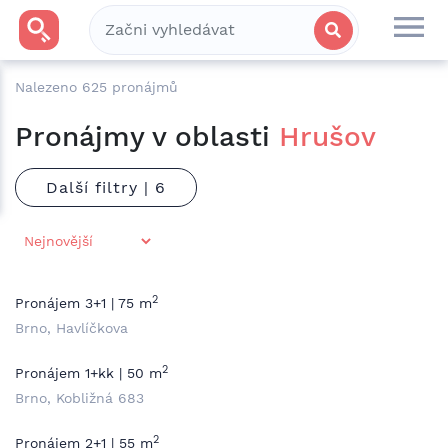
Nalezeno
625
pronájmů
Pronájmy v oblasti
Hrušov
Další filtry |
2
Pronájem 3+1 | 75 m
Brno, Havlíčkova
2
Pronájem 1+kk | 50 m
Brno, Kobližná 683
2
Pronájem 2+1 | 55 m