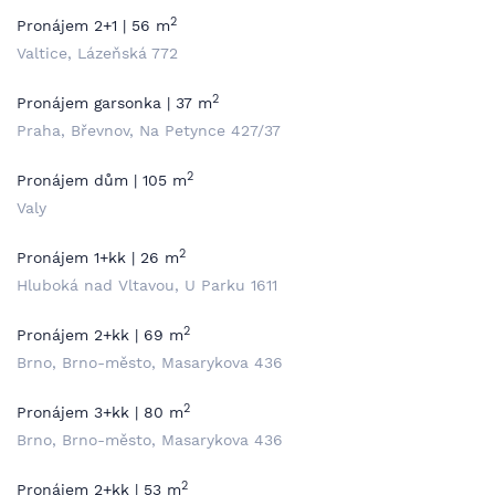
2
Pronájem 2+1 | 56 m
Valtice, Lázeňská 772
2
Pronájem garsonka | 37 m
Praha, Břevnov, Na Petynce 427/37
2
Pronájem dům | 105 m
Valy
2
Pronájem 1+kk | 26 m
Hluboká nad Vltavou, U Parku 1611
2
Pronájem 2+kk | 69 m
Brno, Brno-město, Masarykova 436
2
Pronájem 3+kk | 80 m
Brno, Brno-město, Masarykova 436
2
Pronájem 2+kk | 53 m