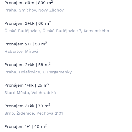
2
Pronájem dům | 839 m
Praha, Smíchov, Nový Zlíchov
2
Pronájem 2+kk | 60 m
České Budějovice, České Budějovice 7, Komenského
2
Pronájem 2+1 | 53 m
Habartov, Mírová
2
Pronájem 2+kk | 58 m
Praha, Holešovice, U Pergamenky
2
Pronájem 1+kk | 25 m
Staré Město, Velehradská
2
Pronájem 3+kk | 70 m
Brno, Židenice, Pechova 2101
2
Pronájem 1+1 | 40 m