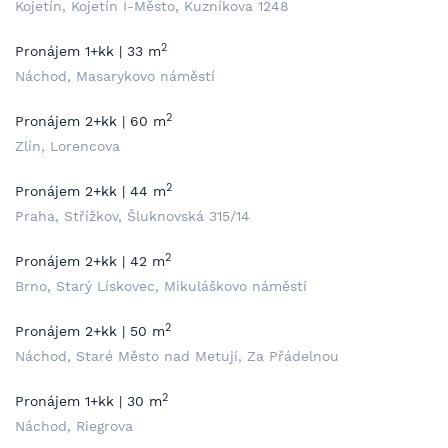
Kojetín, Kojetín I-Město, Kuzníkova 1248
2
Pronájem 1+kk | 33 m
Náchod, Masarykovo náměstí
2
Pronájem 2+kk | 60 m
Zlín, Lorencova
2
Pronájem 2+kk | 44 m
Praha, Střížkov, Šluknovská 315/14
2
Pronájem 2+kk | 42 m
Brno, Starý Lískovec, Mikuláškovo náměstí
2
Pronájem 2+kk | 50 m
Náchod, Staré Město nad Metují, Za Přádelnou
2
Pronájem 1+kk | 30 m
Náchod, Riegrova