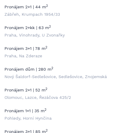
2
Pronájem 2+1 | 44 m
Zábřeh, Krumpach 1954/33
2
Pronájem 2+kk | 63 m
Praha, Vinohrady, U Zvonařky
2
Pronájem 3+1 | 78 m
Praha, Na Zderaze
2
Pronájem dům | 280 m
Nový Šaldorf-Sedlešovice, Sedlešovice, Znojemská
2
Pronájem 2+1 | 52 m
Olomouc, Lazce, Řezáčova 425/2
2
Pronájem 1+1 | 35 m
Pohledy, Horní Hynčina
2
Pronájem 3+1 | 85 m