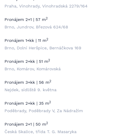
Praha, Vinohrady, Vinohradská 2279/164
2
Pronájem 2+1 | 57 m
Brno, Jundrov, Březová 624/68
2
Pronájem 1+kk | 11 m
Brno, Dolní Heršpice, Bernáčkova 169
2
Pronájem 2+kk | 51 m
Brno, Komárov, Komárovská
2
Pronájem 3+kk | 56 m
Nejdek, sídliště 9. května
2
Pronájem 2+kk | 35 m
Poděbrady, Poděbrady V, Za Nádražím
2
Pronájem 2+1 | 50 m
Česká Skalice, třída T. G. Masaryka