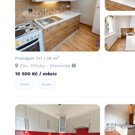
2
Pronájem 1+1 | 38 m
Zlín, Příluky - Dřevnická
10 500 Kč / měsíc
Výtah
Sklep