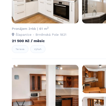
2
Pronájem 3+kk | 61 m
Šlapanice - Brněnská Pole 1821
21 500 Kč / měsíc
Terasa
Výtah