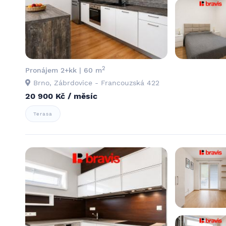
2
Pronájem 2+kk | 60 m
Brno, Zábrdovice - Francouzská 422
20 900 Kč / měsíc
Terasa