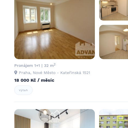
2
Pronájem 1+1 | 32 m
Praha, Nové Město - Kateřinská 1521
18 000 Kč / měsíc
Výtah