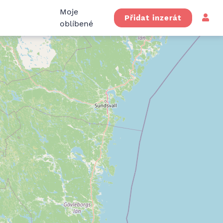
Moje
Přidat inzerát
oblíbené