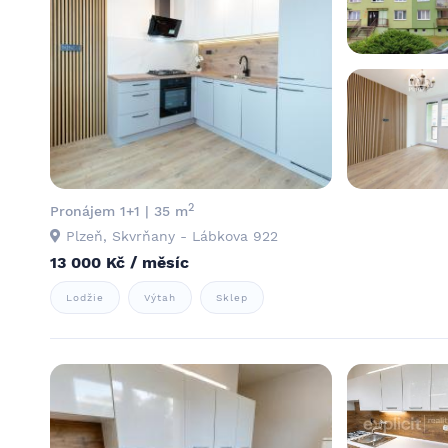
2
Pronájem 1+1 | 35 m
Plzeň, Skvrňany - Lábkova 922
13 000 Kč / měsíc
Lodžie
Výtah
Sklep