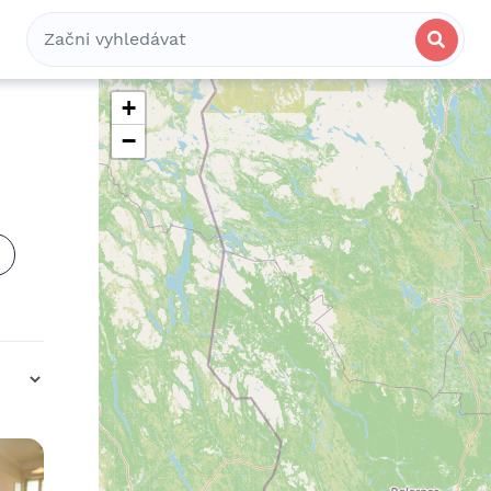
Bydlení
Spolubydlení
Komerční
+
−