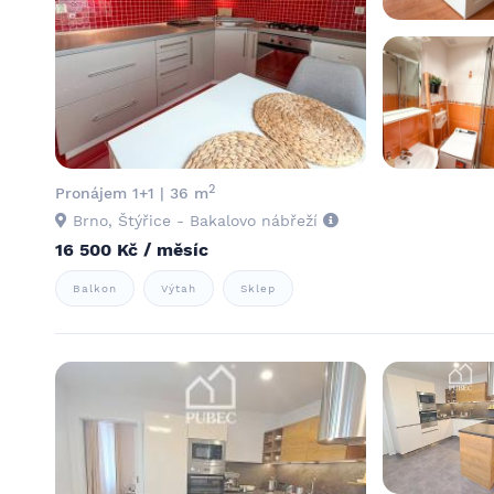
2
Pronájem 1+1 | 36 m
Brno, Štýřice - Bakalovo nábřeží
16 500 Kč / měsíc
Balkon
Výtah
Sklep