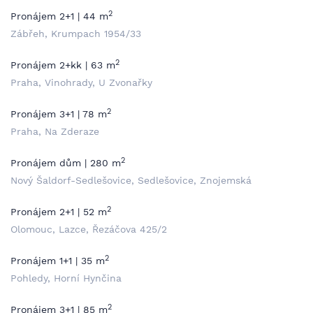
2
Pronájem 2+1 | 44 m
Zábřeh, Krumpach 1954/33
2
Pronájem 2+kk | 63 m
Praha, Vinohrady, U Zvonařky
2
Pronájem 3+1 | 78 m
Praha, Na Zderaze
2
Pronájem dům | 280 m
Nový Šaldorf-Sedlešovice, Sedlešovice, Znojemská
2
Pronájem 2+1 | 52 m
Olomouc, Lazce, Řezáčova 425/2
2
Pronájem 1+1 | 35 m
Pohledy, Horní Hynčina
2
Pronájem 3+1 | 85 m