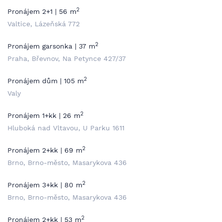
2
Pronájem 2+1 | 56 m
Valtice, Lázeňská 772
2
Pronájem garsonka | 37 m
Praha, Břevnov, Na Petynce 427/37
2
Pronájem dům | 105 m
Valy
2
Pronájem 1+kk | 26 m
Hluboká nad Vltavou, U Parku 1611
2
Pronájem 2+kk | 69 m
Brno, Brno-město, Masarykova 436
2
Pronájem 3+kk | 80 m
Brno, Brno-město, Masarykova 436
2
Pronájem 2+kk | 53 m