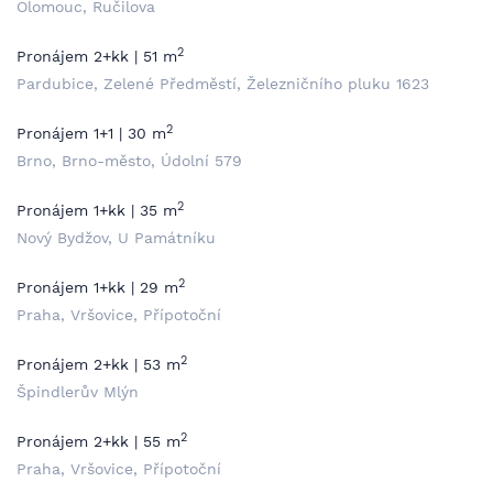
Olomouc, Ručilova
2
Pronájem 2+kk | 51 m
Pardubice, Zelené Předměstí, Železničního pluku 1623
2
Pronájem 1+1 | 30 m
Brno, Brno-město, Údolní 579
2
Pronájem 1+kk | 35 m
Nový Bydžov, U Památníku
2
Pronájem 1+kk | 29 m
Praha, Vršovice, Přípotoční
2
Pronájem 2+kk | 53 m
Špindlerův Mlýn
2
Pronájem 2+kk | 55 m
Praha, Vršovice, Přípotoční