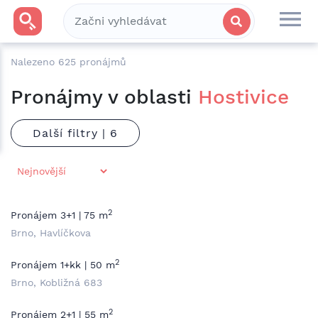
Nalezeno
625
pronájmů
Pronájmy v oblasti
Hostivice
Další filtry |
2
Pronájem 3+1 | 75 m
Brno, Havlíčkova
2
Pronájem 1+kk | 50 m
Brno, Kobližná 683
2
Pronájem 2+1 | 55 m