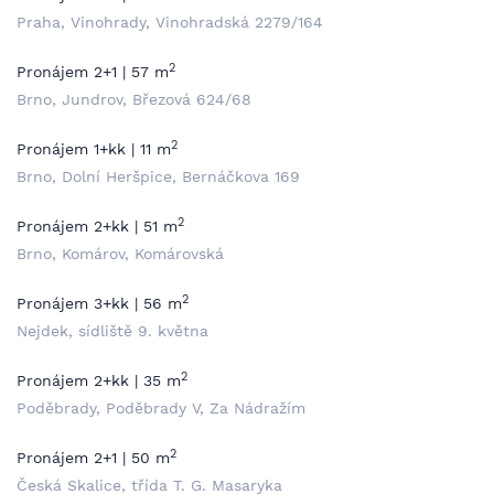
Praha, Vinohrady, Vinohradská 2279/164
2
Pronájem 2+1 | 57 m
Brno, Jundrov, Březová 624/68
2
Pronájem 1+kk | 11 m
Brno, Dolní Heršpice, Bernáčkova 169
2
Pronájem 2+kk | 51 m
Brno, Komárov, Komárovská
2
Pronájem 3+kk | 56 m
Nejdek, sídliště 9. května
2
Pronájem 2+kk | 35 m
Poděbrady, Poděbrady V, Za Nádražím
2
Pronájem 2+1 | 50 m
Česká Skalice, třída T. G. Masaryka