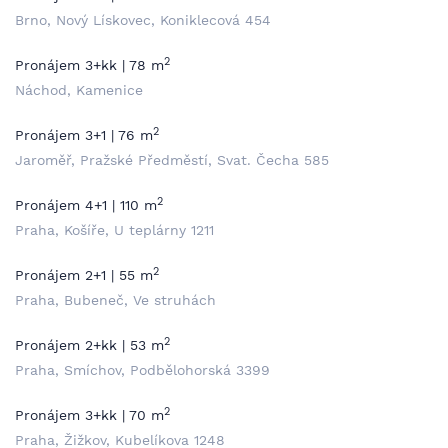
Brno, Nový Lískovec, Koniklecová 454
2
Pronájem 3+kk | 78 m
Náchod, Kamenice
2
Pronájem 3+1 | 76 m
Jaroměř, Pražské Předměstí, Svat. Čecha 585
2
Pronájem 4+1 | 110 m
Praha, Košíře, U teplárny 1211
2
Pronájem 2+1 | 55 m
Praha, Bubeneč, Ve struhách
2
Pronájem 2+kk | 53 m
Praha, Smíchov, Podbělohorská 3399
2
Pronájem 3+kk | 70 m
Praha, Žižkov, Kubelíkova 1248