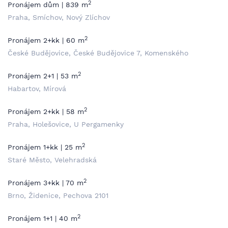
2
Pronájem dům | 839 m
Praha, Smíchov, Nový Zlíchov
2
Pronájem 2+kk | 60 m
České Budějovice, České Budějovice 7, Komenského
2
Pronájem 2+1 | 53 m
Habartov, Mírová
2
Pronájem 2+kk | 58 m
Praha, Holešovice, U Pergamenky
2
Pronájem 1+kk | 25 m
Staré Město, Velehradská
2
Pronájem 3+kk | 70 m
Brno, Židenice, Pechova 2101
2
Pronájem 1+1 | 40 m