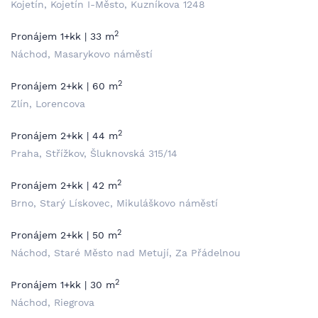
Kojetín, Kojetín I-Město, Kuzníkova 1248
2
Pronájem 1+kk | 33 m
Náchod, Masarykovo náměstí
2
Pronájem 2+kk | 60 m
Zlín, Lorencova
2
Pronájem 2+kk | 44 m
Praha, Střížkov, Šluknovská 315/14
2
Pronájem 2+kk | 42 m
Brno, Starý Lískovec, Mikuláškovo náměstí
2
Pronájem 2+kk | 50 m
Náchod, Staré Město nad Metují, Za Přádelnou
2
Pronájem 1+kk | 30 m
Náchod, Riegrova