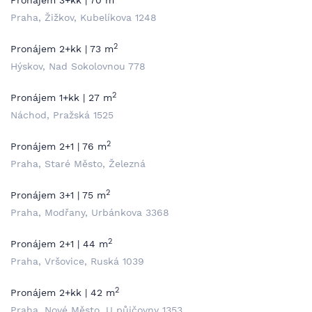
Pronájem 3+kk | 70 m
Praha, Žižkov, Kubelíkova 1248
2
Pronájem 2+kk | 73 m
Hýskov, Nad Sokolovnou 778
2
Pronájem 1+kk | 27 m
Náchod, Pražská 1525
2
Pronájem 2+1 | 76 m
Praha, Staré Město, Železná
2
Pronájem 3+1 | 75 m
Praha, Modřany, Urbánkova 3368
2
Pronájem 2+1 | 44 m
Praha, Vršovice, Ruská 1039
2
Pronájem 2+kk | 42 m
Praha, Nové Město, U půjčovny 1353