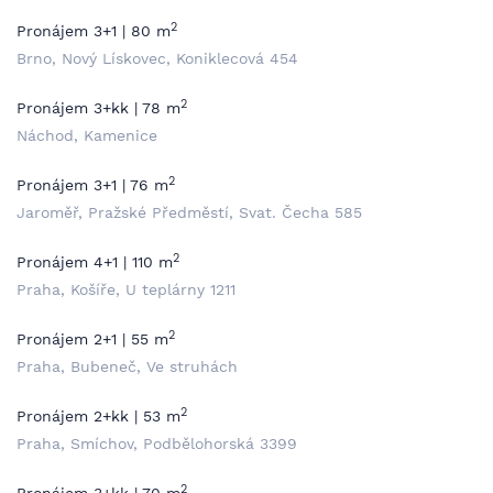
2
Pronájem 3+1 | 80 m
Brno, Nový Lískovec, Koniklecová 454
2
Pronájem 3+kk | 78 m
Náchod, Kamenice
2
Pronájem 3+1 | 76 m
Jaroměř, Pražské Předměstí, Svat. Čecha 585
2
Pronájem 4+1 | 110 m
Praha, Košíře, U teplárny 1211
2
Pronájem 2+1 | 55 m
Praha, Bubeneč, Ve struhách
2
Pronájem 2+kk | 53 m
Praha, Smíchov, Podbělohorská 3399
2