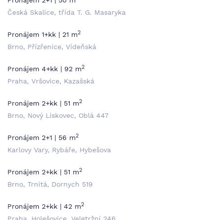
Pronájem 2+1 | 50 m
Česká Skalice, třída T. G. Masaryka
2
Pronájem 1+kk | 21 m
Brno, Přízřenice, Vídeňská
2
Pronájem 4+kk | 92 m
Praha, Vršovice, Kazašská
2
Pronájem 2+kk | 51 m
Brno, Nový Lískovec, Oblá 447
2
Pronájem 2+1 | 56 m
Karlovy Vary, Rybáře, Hybešova
2
Pronájem 2+kk | 51 m
Brno, Trnitá, Dornych 519
2
Pronájem 2+kk | 42 m
Praha, Holešovice, Veletržní 246