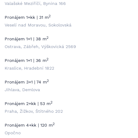
Valašské Meziříčí, Bynina 166
2
Pronájem 1+kk | 31 m
Veselí nad Moravou, Sokolovská
2
Pronájem 1+1 | 38 m
Ostrava, Zábřeh, Výškovická 2569
2
Pronájem 1+1 | 36 m
Kraslice, Hradební 1822
2
Pronájem 3+1 | 74 m
Jihlava, Demlova
2
Pronájem 2+kk | 53 m
Praha, Žižkov, Štítného 202
2
Pronájem 4+kk | 120 m
Opočno