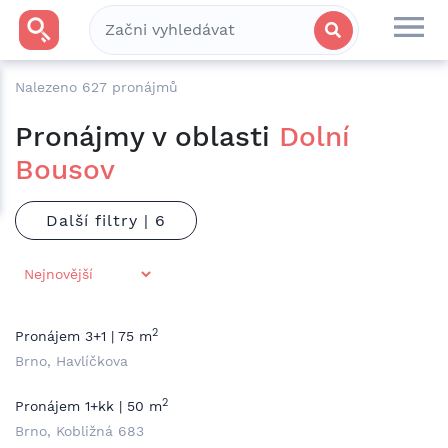
Nalezeno
627
pronájmů
Pronájmy v oblasti
Dolní
Bousov
Další filtry |
2
Pronájem 3+1 | 75 m
Brno, Havlíčkova
2
Pronájem 1+kk | 50 m
Brno, Kobližná 683