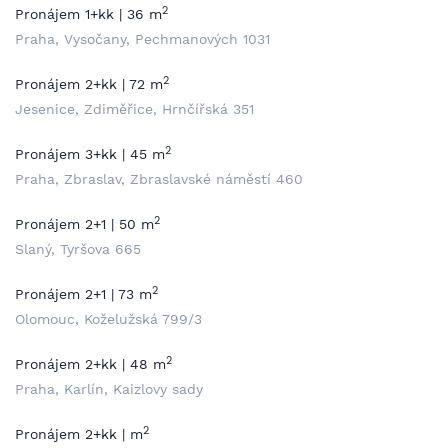
2
Pronájem 1+kk | 36 m
Praha, Vysočany, Pechmanových 1031
2
Pronájem 2+kk | 72 m
Jesenice, Zdiměřice, Hrnčířská 351
2
Pronájem 3+kk | 45 m
Praha, Zbraslav, Zbraslavské náměstí 460
2
Pronájem 2+1 | 50 m
Slaný, Tyršova 665
2
Pronájem 2+1 | 73 m
Olomouc, Koželužská 799/3
2
Pronájem 2+kk | 48 m
Praha, Karlín, Kaizlovy sady
2
Pronájem 2+kk | m