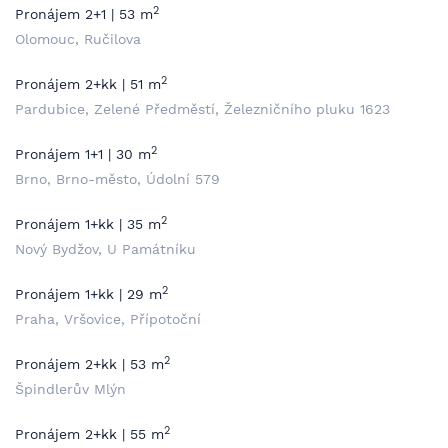
2
Pronájem 2+1 | 53 m
Olomouc, Ručilova
2
Pronájem 2+kk | 51 m
Pardubice, Zelené Předměstí, Železničního pluku 1623
2
Pronájem 1+1 | 30 m
Brno, Brno-město, Údolní 579
2
Pronájem 1+kk | 35 m
Nový Bydžov, U Památníku
2
Pronájem 1+kk | 29 m
Praha, Vršovice, Přípotoční
2
Pronájem 2+kk | 53 m
Špindlerův Mlýn
2
Pronájem 2+kk | 55 m