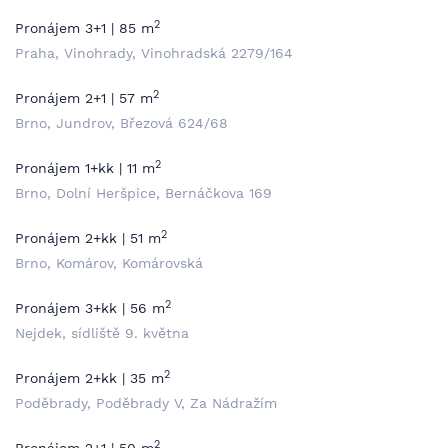
2
Pronájem 3+1 | 85 m
Praha, Vinohrady, Vinohradská 2279/164
2
Pronájem 2+1 | 57 m
Brno, Jundrov, Březová 624/68
2
Pronájem 1+kk | 11 m
Brno, Dolní Heršpice, Bernáčkova 169
2
Pronájem 2+kk | 51 m
Brno, Komárov, Komárovská
2
Pronájem 3+kk | 56 m
Nejdek, sídliště 9. května
2
Pronájem 2+kk | 35 m
Poděbrady, Poděbrady V, Za Nádražím
2