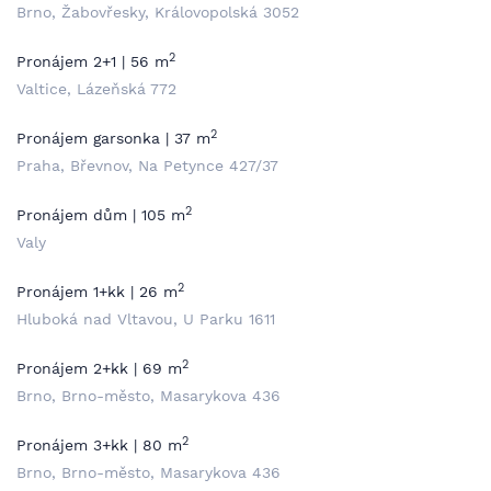
Brno, Žabovřesky, Královopolská 3052
2
Pronájem 2+1 | 56 m
Valtice, Lázeňská 772
2
Pronájem garsonka | 37 m
Praha, Břevnov, Na Petynce 427/37
2
Pronájem dům | 105 m
Valy
2
Pronájem 1+kk | 26 m
Hluboká nad Vltavou, U Parku 1611
2
Pronájem 2+kk | 69 m
Brno, Brno-město, Masarykova 436
2
Pronájem 3+kk | 80 m
Brno, Brno-město, Masarykova 436