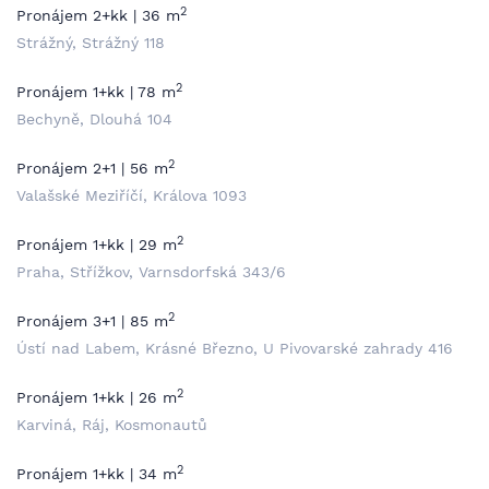
2
Pronájem 2+kk | 36 m
Strážný, Strážný 118
2
Pronájem 1+kk | 78 m
Bechyně, Dlouhá 104
2
Pronájem 2+1 | 56 m
Valašské Meziříčí, Králova 1093
2
Pronájem 1+kk | 29 m
Praha, Střížkov, Varnsdorfská 343/6
2
Pronájem 3+1 | 85 m
Ústí nad Labem, Krásné Březno, U Pivovarské zahrady 416
2
Pronájem 1+kk | 26 m
Karviná, Ráj, Kosmonautů
2
Pronájem 1+kk | 34 m