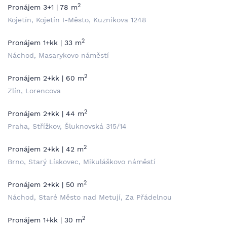
2
Pronájem 3+1 | 78 m
Kojetín, Kojetín I-Město, Kuzníkova 1248
2
Pronájem 1+kk | 33 m
Náchod, Masarykovo náměstí
2
Pronájem 2+kk | 60 m
Zlín, Lorencova
2
Pronájem 2+kk | 44 m
Praha, Střížkov, Šluknovská 315/14
2
Pronájem 2+kk | 42 m
Brno, Starý Lískovec, Mikuláškovo náměstí
2
Pronájem 2+kk | 50 m
Náchod, Staré Město nad Metují, Za Přádelnou
2
Pronájem 1+kk | 30 m