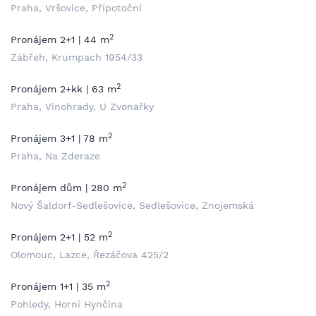
Praha, Vršovice, Přípotoční
2
Pronájem 2+1 | 44 m
Zábřeh, Krumpach 1954/33
2
Pronájem 2+kk | 63 m
Praha, Vinohrady, U Zvonařky
2
Pronájem 3+1 | 78 m
Praha, Na Zderaze
2
Pronájem dům | 280 m
Nový Šaldorf-Sedlešovice, Sedlešovice, Znojemská
2
Pronájem 2+1 | 52 m
Olomouc, Lazce, Řezáčova 425/2
2
Pronájem 1+1 | 35 m
Pohledy, Horní Hynčina