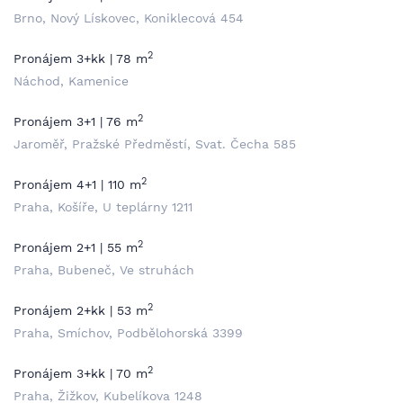
Brno, Nový Lískovec, Koniklecová 454
2
Pronájem 3+kk | 78 m
Náchod, Kamenice
2
Pronájem 3+1 | 76 m
Jaroměř, Pražské Předměstí, Svat. Čecha 585
2
Pronájem 4+1 | 110 m
Praha, Košíře, U teplárny 1211
2
Pronájem 2+1 | 55 m
Praha, Bubeneč, Ve struhách
2
Pronájem 2+kk | 53 m
Praha, Smíchov, Podbělohorská 3399
2
Pronájem 3+kk | 70 m
Praha, Žižkov, Kubelíkova 1248