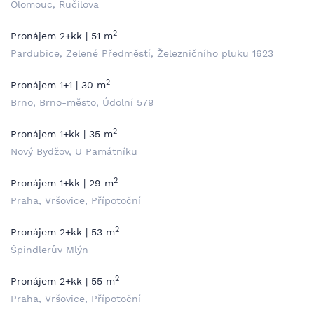
Olomouc, Ručilova
2
Pronájem 2+kk | 51 m
Pardubice, Zelené Předměstí, Železničního pluku 1623
2
Pronájem 1+1 | 30 m
Brno, Brno-město, Údolní 579
2
Pronájem 1+kk | 35 m
Nový Bydžov, U Památníku
2
Pronájem 1+kk | 29 m
Praha, Vršovice, Přípotoční
2
Pronájem 2+kk | 53 m
Špindlerův Mlýn
2
Pronájem 2+kk | 55 m
Praha, Vršovice, Přípotoční