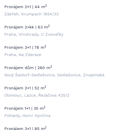
2
Pronájem 2+1 | 44 m
Zábřeh, Krumpach 1954/33
2
Pronájem 2+kk | 63 m
Praha, Vinohrady, U Zvonařky
2
Pronájem 3+1 | 78 m
Praha, Na Zderaze
2
Pronájem dům | 280 m
Nový Šaldorf-Sedlešovice, Sedlešovice, Znojemská
2
Pronájem 2+1 | 52 m
Olomouc, Lazce, Řezáčova 425/2
2
Pronájem 1+1 | 35 m
Pohledy, Horní Hynčina
2
Pronájem 3+1 | 85 m