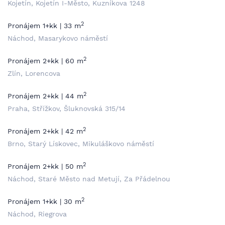
Kojetín, Kojetín I-Město, Kuzníkova 1248
2
Pronájem 1+kk | 33 m
Náchod, Masarykovo náměstí
2
Pronájem 2+kk | 60 m
Zlín, Lorencova
2
Pronájem 2+kk | 44 m
Praha, Střížkov, Šluknovská 315/14
2
Pronájem 2+kk | 42 m
Brno, Starý Lískovec, Mikuláškovo náměstí
2
Pronájem 2+kk | 50 m
Náchod, Staré Město nad Metují, Za Přádelnou
2
Pronájem 1+kk | 30 m
Náchod, Riegrova