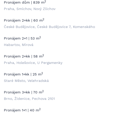
2
Pronájem dům | 839 m
Praha, Smíchov, Nový Zlíchov
2
Pronájem 2+kk | 60 m
České Budějovice, České Budějovice 7, Komenského
2
Pronájem 2+1 | 53 m
Habartov, Mírová
2
Pronájem 2+kk | 58 m
Praha, Holešovice, U Pergamenky
2
Pronájem 1+kk | 25 m
Staré Město, Velehradská
2
Pronájem 3+kk | 70 m
Brno, Židenice, Pechova 2101
2
Pronájem 1+1 | 40 m