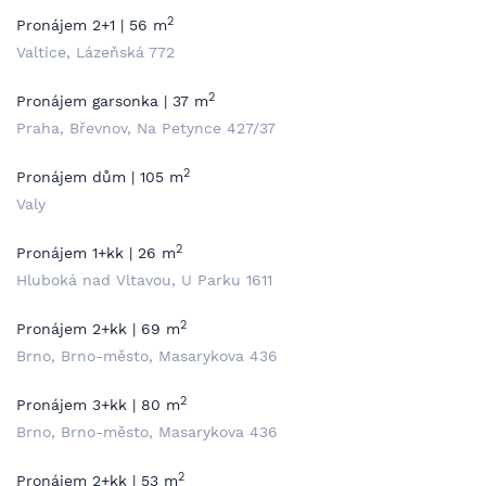
2
Pronájem 2+1 | 56 m
Valtice, Lázeňská 772
2
Pronájem garsonka | 37 m
Praha, Břevnov, Na Petynce 427/37
2
Pronájem dům | 105 m
Valy
2
Pronájem 1+kk | 26 m
Hluboká nad Vltavou, U Parku 1611
2
Pronájem 2+kk | 69 m
Brno, Brno-město, Masarykova 436
2
Pronájem 3+kk | 80 m
Brno, Brno-město, Masarykova 436
2
Pronájem 2+kk | 53 m