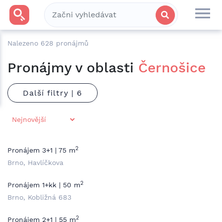
Nalezeno
628
pronájmů
Pronájmy v oblasti
Černošice
Další filtry |
2
Pronájem 3+1 | 75 m
Brno, Havlíčkova
2
Pronájem 1+kk | 50 m
Brno, Kobližná 683
2
Pronájem 2+1 | 55 m