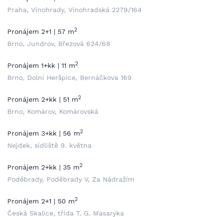
Praha, Vinohrady, Vinohradská 2279/164
2
Pronájem 2+1 | 57 m
Brno, Jundrov, Březová 624/68
2
Pronájem 1+kk | 11 m
Brno, Dolní Heršpice, Bernáčkova 169
2
Pronájem 2+kk | 51 m
Brno, Komárov, Komárovská
2
Pronájem 3+kk | 56 m
Nejdek, sídliště 9. května
2
Pronájem 2+kk | 35 m
Poděbrady, Poděbrady V, Za Nádražím
2
Pronájem 2+1 | 50 m
Česká Skalice, třída T. G. Masaryka