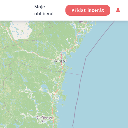
Moje
Přidat inzerát
oblíbené