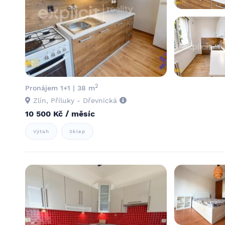
2
Pronájem 1+1 | 38 m
Zlín, Příluky - Dřevnická
10 500 Kč / měsíc
Výtah
Sklep