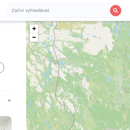
Bydlení
Spolubydlení
Komerční
+
−