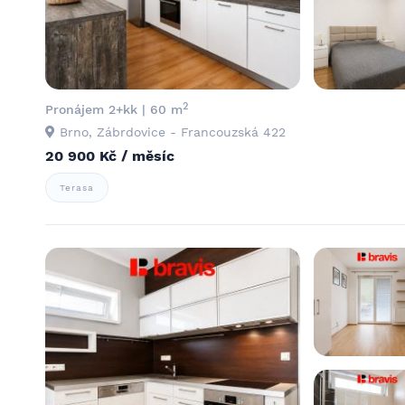
2
Pronájem 2+kk | 60 m
Brno, Zábrdovice - Francouzská 422
20 900 Kč / měsíc
Terasa