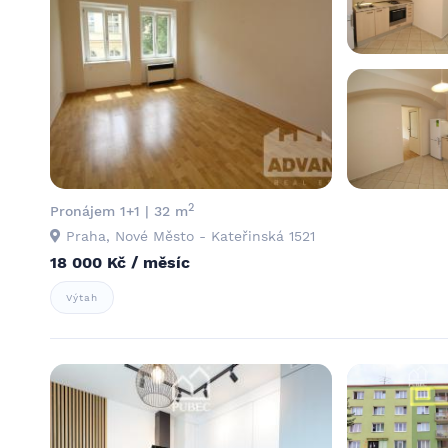
2
Pronájem 1+1 | 32 m
Praha, Nové Město - Kateřinská 1521
18 000 Kč / měsíc
Výtah