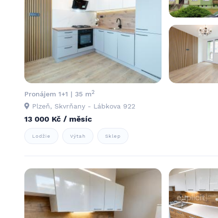
2
Pronájem 1+1 | 35 m
Plzeň, Skvrňany - Lábkova 922
13 000 Kč / měsíc
Lodžie
Výtah
Sklep