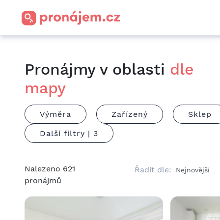
Pronájmy v oblasti
dle
mapy
Výměra
Zařízený
Sklep
Další filtry |
3
Nalezeno
621
Řadit dle:
pronájmů