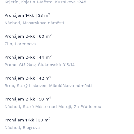
Kojetín, Kojetín I-Město, Kuzníkova 1248
2
Pronájem 1+kk | 33 m
Náchod, Masarykovo náměstí
2
Pronájem 2+kk | 60 m
Zlín, Lorencova
2
Pronájem 2+kk | 44 m
Praha, Střížkov, Šluknovská 315/14
2
Pronájem 2+kk | 42 m
Brno, Starý Lískovec, Mikuláškovo náměstí
2
Pronájem 2+kk | 50 m
Náchod, Staré Město nad Metují, Za Přádelnou
2
Pronájem 1+kk | 30 m
Náchod, Riegrova