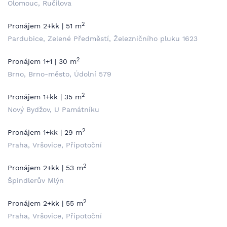
Olomouc, Ručilova
2
Pronájem 2+kk | 51 m
Pardubice, Zelené Předměstí, Železničního pluku 1623
2
Pronájem 1+1 | 30 m
Brno, Brno-město, Údolní 579
2
Pronájem 1+kk | 35 m
Nový Bydžov, U Památníku
2
Pronájem 1+kk | 29 m
Praha, Vršovice, Přípotoční
2
Pronájem 2+kk | 53 m
Špindlerův Mlýn
2
Pronájem 2+kk | 55 m
Praha, Vršovice, Přípotoční