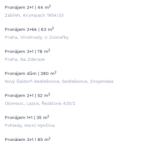
2
Pronájem 2+1 | 44 m
Zábřeh, Krumpach 1954/33
2
Pronájem 2+kk | 63 m
Praha, Vinohrady, U Zvonařky
2
Pronájem 3+1 | 78 m
Praha, Na Zderaze
2
Pronájem dům | 280 m
Nový Šaldorf-Sedlešovice, Sedlešovice, Znojemská
2
Pronájem 2+1 | 52 m
Olomouc, Lazce, Řezáčova 425/2
2
Pronájem 1+1 | 35 m
Pohledy, Horní Hynčina
2
Pronájem 3+1 | 85 m