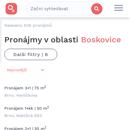
Nalezeno
626
pronájmů
Pronájmy v oblasti
Boskovice
Další filtry |
2
Pronájem 3+1 | 75 m
Brno, Havlíčkova
2
Pronájem 1+kk | 50 m
Brno, Kobližná 683
2
Pronájem 2+1 | 55 m