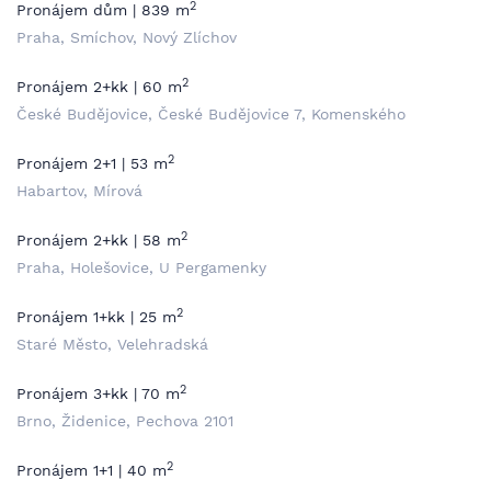
2
Pronájem dům | 839 m
Praha, Smíchov, Nový Zlíchov
2
Pronájem 2+kk | 60 m
České Budějovice, České Budějovice 7, Komenského
2
Pronájem 2+1 | 53 m
Habartov, Mírová
2
Pronájem 2+kk | 58 m
Praha, Holešovice, U Pergamenky
2
Pronájem 1+kk | 25 m
Staré Město, Velehradská
2
Pronájem 3+kk | 70 m
Brno, Židenice, Pechova 2101
2
Pronájem 1+1 | 40 m