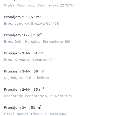
Praha, Vinohrady, Vinohradská 2279/164
2
Pronájem 2+1 | 57 m
Brno, Jundrov, Březová 624/68
2
Pronájem 1+kk | 11 m
Brno, Dolní Heršpice, Bernáčkova 169
2
Pronájem 2+kk | 51 m
Brno, Komárov, Komárovská
2
Pronájem 3+kk | 56 m
Nejdek, sídliště 9. května
2
Pronájem 2+kk | 35 m
Poděbrady, Poděbrady V, Za Nádražím
2
Pronájem 2+1 | 50 m
Česká Skalice, třída T. G. Masaryka