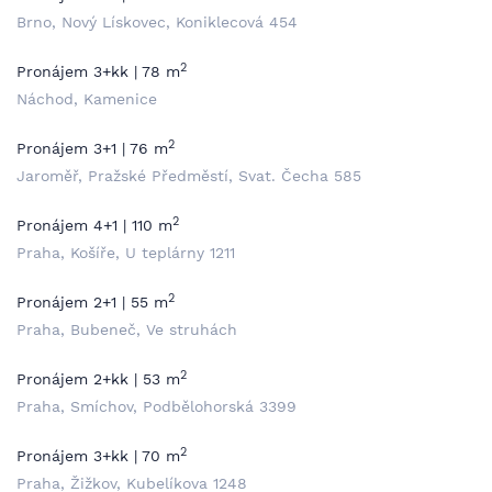
Brno, Nový Lískovec, Koniklecová 454
2
Pronájem 3+kk | 78 m
Náchod, Kamenice
2
Pronájem 3+1 | 76 m
Jaroměř, Pražské Předměstí, Svat. Čecha 585
2
Pronájem 4+1 | 110 m
Praha, Košíře, U teplárny 1211
2
Pronájem 2+1 | 55 m
Praha, Bubeneč, Ve struhách
2
Pronájem 2+kk | 53 m
Praha, Smíchov, Podbělohorská 3399
2
Pronájem 3+kk | 70 m
Praha, Žižkov, Kubelíkova 1248