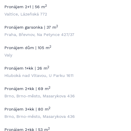
2
Pronájem 2+1 | 56 m
Valtice, Lázeňská 772
2
Pronájem garsonka | 37 m
Praha, Břevnov, Na Petynce 427/37
2
Pronájem dům | 105 m
Valy
2
Pronájem 1+kk | 26 m
Hluboká nad Vltavou, U Parku 1611
2
Pronájem 2+kk | 69 m
Brno, Brno-město, Masarykova 436
2
Pronájem 3+kk | 80 m
Brno, Brno-město, Masarykova 436
2
Pronájem 2+kk | 53 m