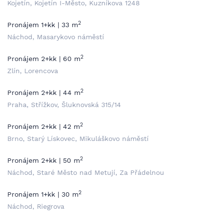
Kojetín, Kojetín I-Město, Kuzníkova 1248
2
Pronájem 1+kk | 33 m
Náchod, Masarykovo náměstí
2
Pronájem 2+kk | 60 m
Zlín, Lorencova
2
Pronájem 2+kk | 44 m
Praha, Střížkov, Šluknovská 315/14
2
Pronájem 2+kk | 42 m
Brno, Starý Lískovec, Mikuláškovo náměstí
2
Pronájem 2+kk | 50 m
Náchod, Staré Město nad Metují, Za Přádelnou
2
Pronájem 1+kk | 30 m
Náchod, Riegrova