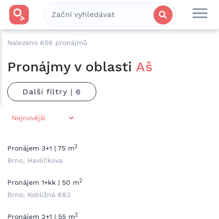
Nalezeno
656
pronájmů
Pronájmy v oblasti
Aš
Další filtry |
2
Pronájem 3+1 | 75 m
Brno, Havlíčkova
2
Pronájem 1+kk | 50 m
Brno, Kobližná 683
2
Pronájem 2+1 | 55 m