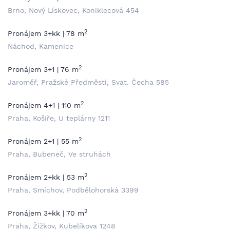
Brno, Nový Lískovec, Koniklecová 454
2
Pronájem 3+kk | 78 m
Náchod, Kamenice
2
Pronájem 3+1 | 76 m
Jaroměř, Pražské Předměstí, Svat. Čecha 585
2
Pronájem 4+1 | 110 m
Praha, Košíře, U teplárny 1211
2
Pronájem 2+1 | 55 m
Praha, Bubeneč, Ve struhách
2
Pronájem 2+kk | 53 m
Praha, Smíchov, Podbělohorská 3399
2
Pronájem 3+kk | 70 m
Praha, Žižkov, Kubelíkova 1248