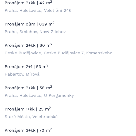
2
Pronájem 2+kk | 42 m
Praha, Holešovice, Veletržní 246
2
Pronájem dům | 839 m
Praha, Smíchov, Nový Zlíchov
2
Pronájem 2+kk | 60 m
České Budějovice, České Budějovice 7, Komenského
2
Pronájem 2+1 | 53 m
Habartov, Mírová
2
Pronájem 2+kk | 58 m
Praha, Holešovice, U Pergamenky
2
Pronájem 1+kk | 25 m
Staré Město, Velehradská
2
Pronájem 3+kk | 70 m