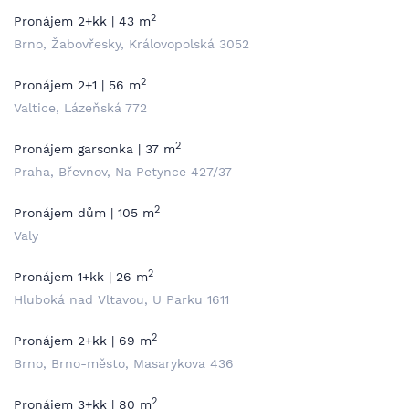
2
Pronájem 2+kk | 43 m
Brno, Žabovřesky, Královopolská 3052
2
Pronájem 2+1 | 56 m
Valtice, Lázeňská 772
2
Pronájem garsonka | 37 m
Praha, Břevnov, Na Petynce 427/37
2
Pronájem dům | 105 m
Valy
2
Pronájem 1+kk | 26 m
Hluboká nad Vltavou, U Parku 1611
2
Pronájem 2+kk | 69 m
Brno, Brno-město, Masarykova 436
2
Pronájem 3+kk | 80 m