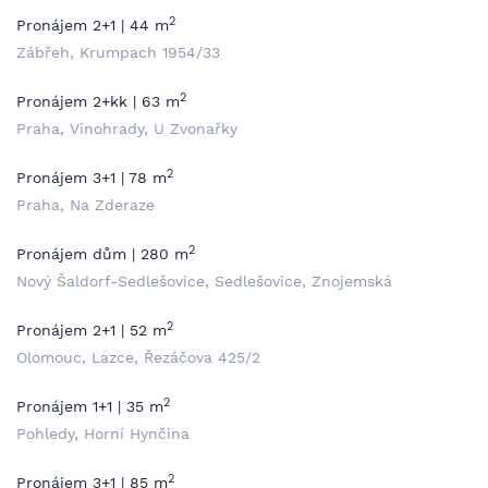
2
Pronájem 2+1 | 44 m
Zábřeh, Krumpach 1954/33
2
Pronájem 2+kk | 63 m
Praha, Vinohrady, U Zvonařky
2
Pronájem 3+1 | 78 m
Praha, Na Zderaze
2
Pronájem dům | 280 m
Nový Šaldorf-Sedlešovice, Sedlešovice, Znojemská
2
Pronájem 2+1 | 52 m
Olomouc, Lazce, Řezáčova 425/2
2
Pronájem 1+1 | 35 m
Pohledy, Horní Hynčina
2
Pronájem 3+1 | 85 m