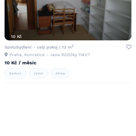
10 Kč
2
Spolubydlení - celý pokoj | 13 m
Praha, Kunratice - Jana Růžičky 1141/7
10 Kč / měsíc
Balkon
Výtah
Sklep