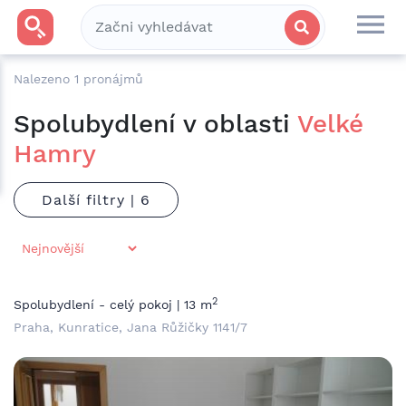
Nalezeno
1
pronájmů
Spolubydlení v oblasti
Velké
Hamry
Další filtry |
2
Spolubydlení - celý pokoj | 13 m
Praha, Kunratice, Jana Růžičky 1141/7