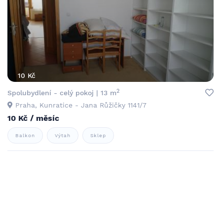
10 Kč
2
Spolubydlení - celý pokoj | 13 m
Praha, Kunratice - Jana Růžičky 1141/7
10 Kč / měsíc
Balkon
Výtah
Sklep