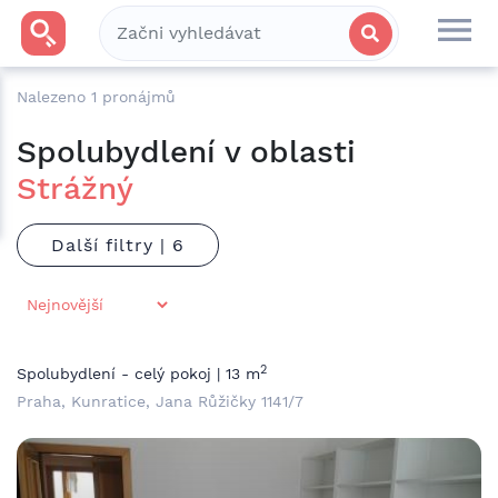
Nalezeno
1
pronájmů
Spolubydlení v oblasti
Strážný
Další filtry |
2
Spolubydlení - celý pokoj | 13 m
Praha, Kunratice, Jana Růžičky 1141/7