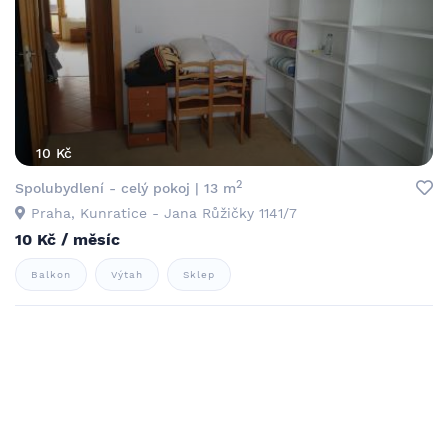
10 Kč
2
Spolubydlení - celý pokoj | 13 m
Praha, Kunratice - Jana Růžičky 1141/7
10 Kč / měsíc
Balkon
Výtah
Sklep