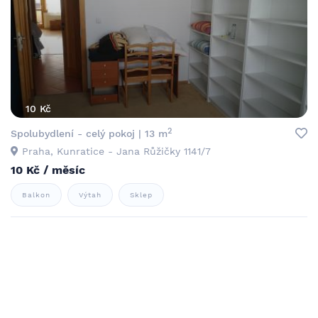
10 Kč
2
Spolubydlení - celý pokoj | 13 m
Praha, Kunratice - Jana Růžičky 1141/7
10 Kč / měsíc
Balkon
Výtah
Sklep