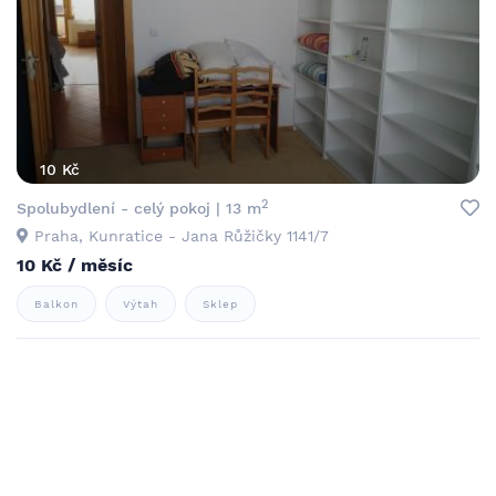
10 Kč
2
Spolubydlení - celý pokoj | 13 m
Praha, Kunratice - Jana Růžičky 1141/7
10 Kč / měsíc
Balkon
Výtah
Sklep