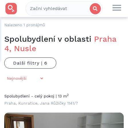
Nalezeno
1
pronájmů
Spolubydlení v oblasti
Praha
4, Nusle
Další filtry |
2
Spolubydlení - celý pokoj | 13 m
Praha, Kunratice, Jana Růžičky 1141/7