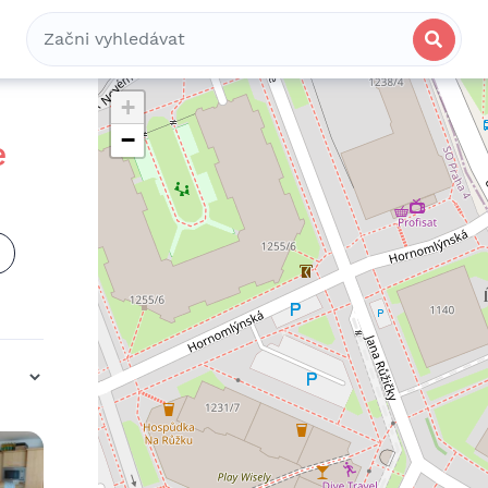
Bydlení
Spolubydlení
Komerční
+
−
e