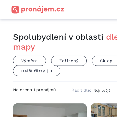
Spolubydlení v oblasti
dl
mapy
Výměra
Zařízený
Sklep
Další filtry |
3
Nalezeno
1
pronájmů
Řadit dle: