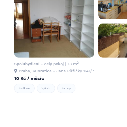
2
Spolubydlení - celý pokoj | 13 m
Praha, Kunratice - Jana Růžičky 1141/7
10 Kč / měsíc
Balkon
Výtah
Sklep