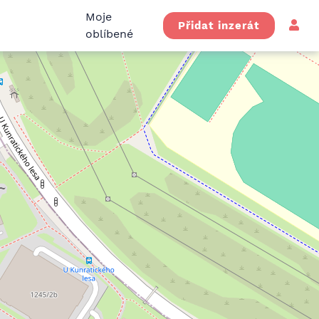
Moje
Přidat inzerát
oblíbené