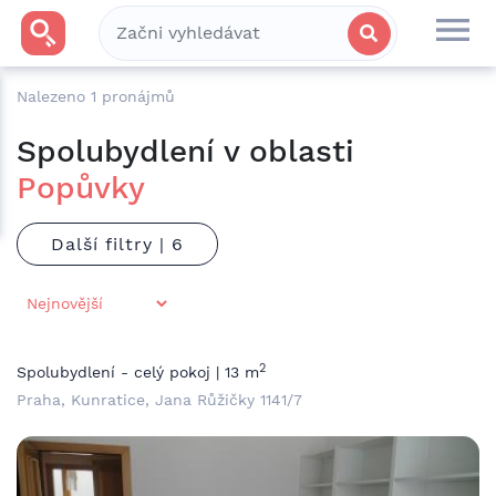
Nalezeno
1
pronájmů
Spolubydlení v oblasti
Popůvky
Další filtry |
2
Spolubydlení - celý pokoj | 13 m
Praha, Kunratice, Jana Růžičky 1141/7