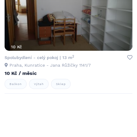
10 Kč
2
Spolubydlení - celý pokoj | 13 m
Praha, Kunratice - Jana Růžičky 1141/7
10 Kč / měsíc
Balkon
Výtah
Sklep