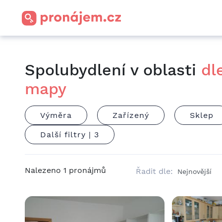
Spolubydlení v oblasti
dl
mapy
Výměra
Zařízený
Sklep
Další filtry |
3
Nalezeno
1
pronájmů
Řadit dle: