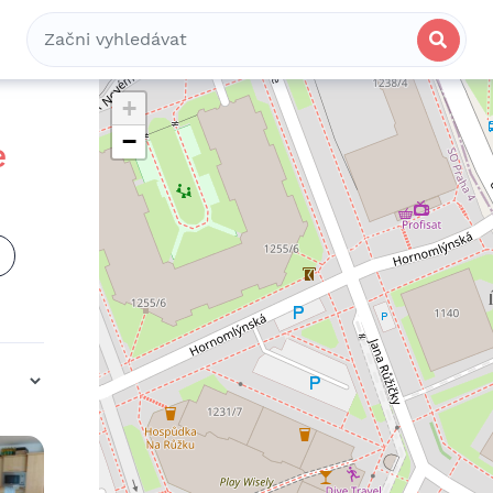
Bydlení
Spolubydlení
Komerční
+
−
e