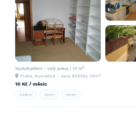
2
Spolubydlení - celý pokoj | 13 m
Praha, Kunratice - Jana Růžičky 1141/7
10 Kč / měsíc
Balkon
Výtah
Sklep