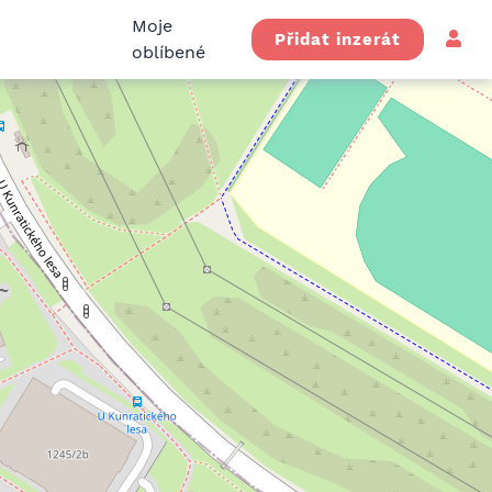
Moje
Přidat inzerát
oblíbené