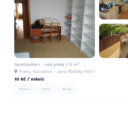
2
Spolubydlení - celý pokoj | 13 m
Praha, Kunratice - Jana Růžičky 1141/7
10 Kč / měsíc
Balkon
Výtah
Sklep