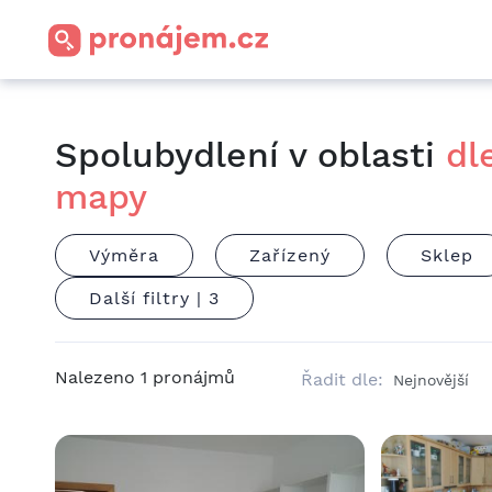
Spolubydlení v oblasti
dl
mapy
Výměra
Zařízený
Sklep
Další filtry |
3
Nalezeno
1
pronájmů
Řadit dle: