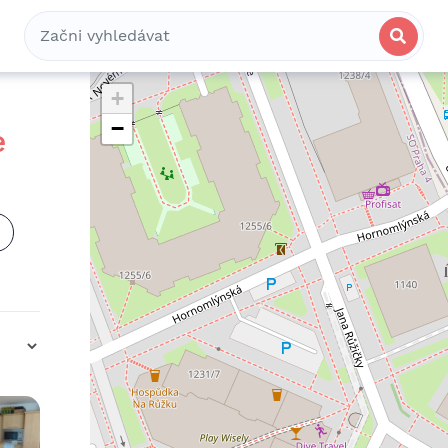
Bydlení
Spolubydlení
Komerční
+
−
e