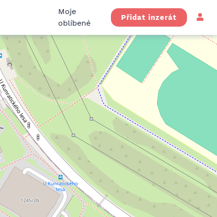
Moje
Přidat inzerát
oblíbené