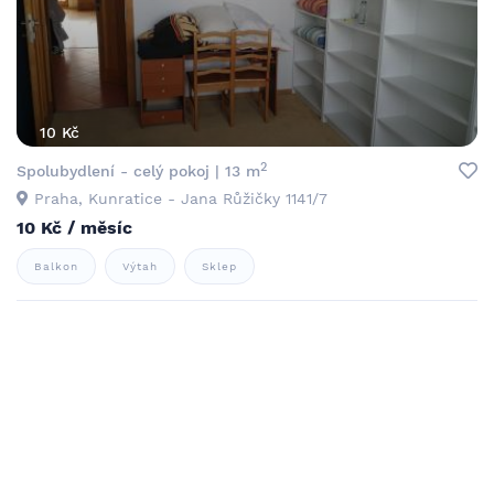
10 Kč
2
Spolubydlení - celý pokoj | 13 m
Praha, Kunratice - Jana Růžičky 1141/7
10 Kč / měsíc
Balkon
Výtah
Sklep