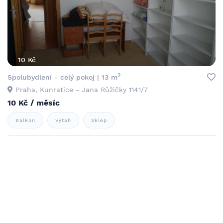
10 Kč
2
Spolubydlení - celý pokoj | 13 m
Praha, Kunratice - Jana Růžičky 1141/7
10 Kč / měsíc
Balkon
Výtah
Sklep