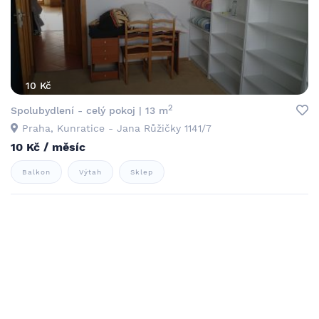
10 Kč
2
Spolubydlení - celý pokoj | 13 m
Praha, Kunratice - Jana Růžičky 1141/7
10 Kč / měsíc
Balkon
Výtah
Sklep