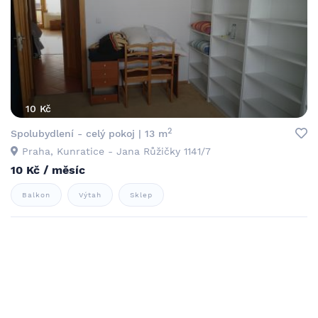
10 Kč
2
Spolubydlení - celý pokoj | 13 m
Praha, Kunratice - Jana Růžičky 1141/7
10 Kč / měsíc
Balkon
Výtah
Sklep