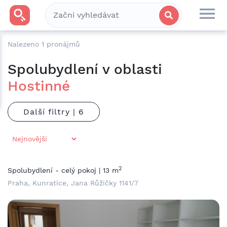
Nalezeno
1
pronájmů
Spolubydlení v oblasti
Hostinné
Další filtry |
2
Spolubydlení - celý pokoj | 13 m
Praha, Kunratice, Jana Růžičky 1141/7