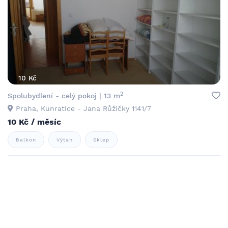
10 Kč
2
Spolubydlení - celý pokoj | 13 m
Praha, Kunratice - Jana Růžičky 1141/7
10 Kč / měsíc
Balkon
Výtah
Sklep