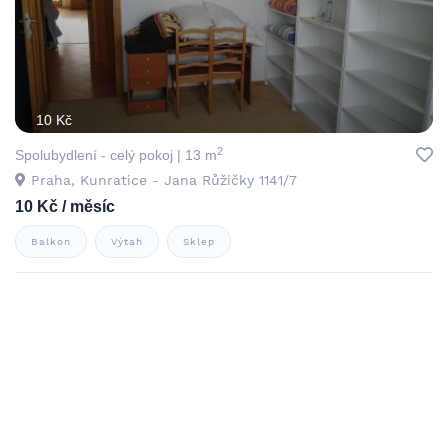
10 Kč
2
Spolubydlení - celý pokoj | 13 m
Praha, Kunratice - Jana Růžičky 1141/7
10 Kč / měsíc
Balkon
Výtah
Sklep