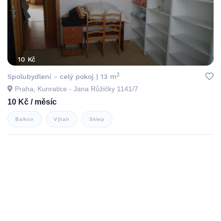
10 Kč
2
Spolubydlení - celý pokoj | 13 m
Praha, Kunratice - Jana Růžičky 1141/7
10 Kč / měsíc
Balkon
Výtah
Sklep