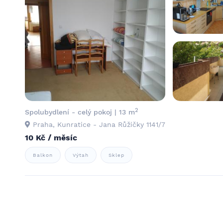
2
Spolubydlení - celý pokoj | 13 m
Praha, Kunratice - Jana Růžičky 1141/7
10 Kč / měsíc
Balkon
Výtah
Sklep