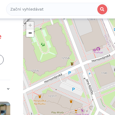
Bydlení
Spolubydlení
Komerční
+
−
e