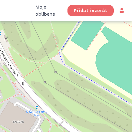
Moje
Přidat inzerát
oblíbené