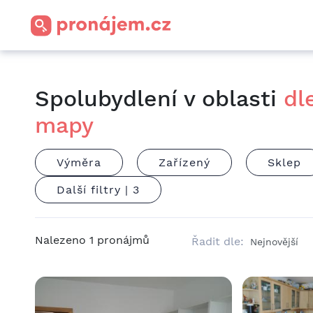
Spolubydlení v oblasti
dl
mapy
Výměra
Zařízený
Sklep
Další filtry |
3
Nalezeno
1
pronájmů
Řadit dle: