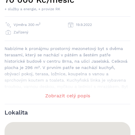
+ služby a energie, + provize RK
2
Výměra 300 m
19.9.2022
Zařízený
Nabízíme k pronájmu prostorný mezonetový byt s dvěma
terasami, který se nachází v pátém a šestém patře
historické budově v centru Brna, na ulici Jaselská. Celková
plocha je 296 m². V prvním patře se nachází kuchyň,
obývací pokoj, terasa, ložnice, koupelna s vanou a
sprchovým koutem a toaleta. Kuchyňská linka je vybavena
troubou, varnou deskou, myčkou a lednicí s mrazákem. Byt
plně je vybaven nábytkem. V druhém patře se nachází tři
Zobrazit celý popis
ložnice, dvě koupelny se sprchovým koutem a terasa na
kterou je přístup ze dvou ložnic. Jeden z pokojů má
Lokalita
samostatnou koupelnu. Lokalita v centru města má
výbornou občanskou obslužnost, v blízkosti nachází řada
obchodů, lékáren, ordinací, fitness, restaurací, kaváren či
barů, stejně jako úřady a jiné instituce, univerzitní budovy,