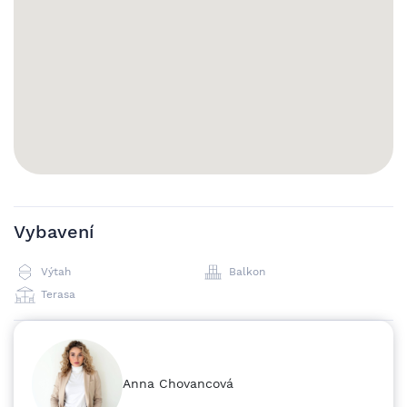
divadla a parky. Zastávka MHD Česká je vzdálena čtyři
minuty chůze. Byt je nekuřácký, volné ihned.
Vybavení
Výtah
Balkon
Terasa
Anna Chovancová