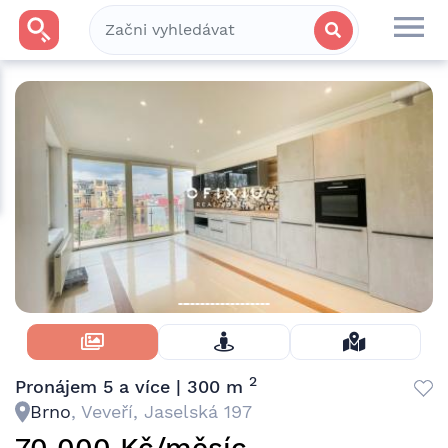
Skrýt Fotky
2
Pronájem 5 a více | 300 m
Brno
, Veveří, Jaselská 197
70 000 Kč/měsíc