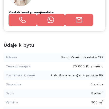
Kontaktovat pronajímatele:
Údaje k bytu
Adresa
Brno, Veveří, Jaselská 197
Cena pronájmu
70 000 Kč / měsíc
Poznámka k ceně
+ služby a energie, + provize RK
Dispozice
5 a více
Druh
Bydlení
2
Výměra
300 m