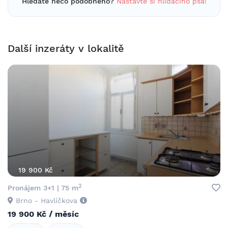
Hledáte něco podobného?
Nastavte si hlídacího psa!
Další inzeráty v lokalitě
19 900 Kč
2
Pronájem 3+1 | 75 m
Brno - Havlíčkova
19 900 Kč / měsíc