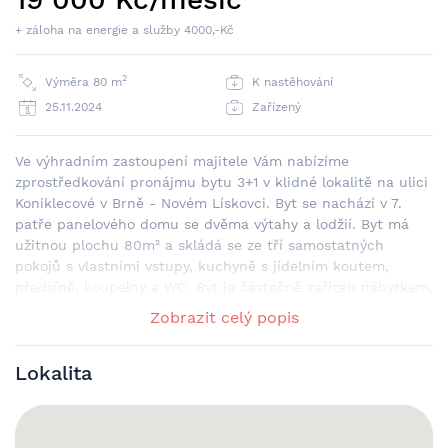
+ záloha na energie a služby 4000,-Kč
2
Výměra 80 m
K nastěhování
25.11.2024
Zařízený
Ve výhradním zastoupení majitele Vám nabízíme
zprostředkování pronájmu bytu 3+1 v klidné lokalitě na ulici
Koniklecové v Brně - Novém Lískovci. Byt se nachází v 7.
patře panelového domu se dvěma výtahy a lodžií. Byt má
užitnou plochu 80m² a skládá se ze tří samostatných
pokojů s vlastními vstupy, kuchyně s jídelním koutem,
předsíně, koupelny a WC. Byt je částečně zařízen nábytkem,
v kuchyni je linka s elektrickým sporákem, lednice s
Zobrazit celý popis
mrazákem, myčka a stůl s židlemi. V koupelně je k dispozici
vana, keramické umyvadlo se zrcadlem a pračka. Z
Lokalita
obývacího pokoje je přímý vstup na prostorou lodžii s
venkovním posezením a rozhledem do klidného okolí. K bytu
náleží i sklep v suterénu domu. Připojení TV a internetu
pomocí kabelu je možné na náklady nájemce. Díky své