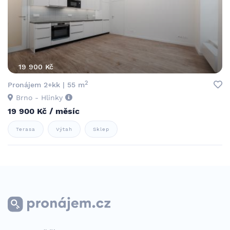
19 900 Kč
2
Pronájem 2+kk | 55 m
Brno - Hlinky
19 900 Kč / měsíc
Terasa
Výtah
Sklep