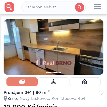
Skrýt Fotky
2
Pronájem 3+1 | 80 m
Brno
, Nový Lískovec, Koniklecová 454
19 000 Kč/měsíc