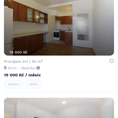
19 000 Kč
2
Pronájem 2+1 | 85 m
Brno - Mezírka
19 000 Kč / měsíc
Balkon
Výtah