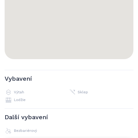
výborné lokalitě poskytuje vynikající dopravní dostupnost a
veškerou občanskou vybavenost v blízkém okolí. Ideální pro
rodinu nebo pracující profesionály, kteří ocení klidné a
bezpečné bydlení s veškerým komfortem. Majitelé požadují
vratnou kauci ve výši jednoho měsíčního nájmu včetně
inkasa a preferují nekuřáky bez domácích mazlíčků.
Nezmeškejte tuto skvělou nabídku!
Vybavení
Výtah
Sklep
Lodžie
Další vybavení
Bezbariérový