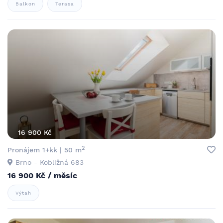
Balkon
Terasa
16 900 Kč
2
Pronájem 1+kk | 50 m
Brno - Kobližná 683
16 900 Kč / měsíc
Výtah