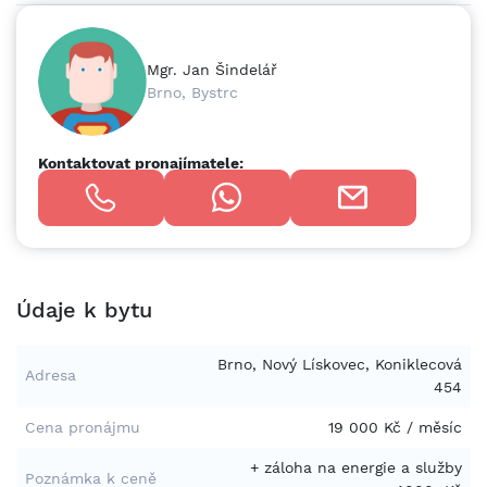
Mgr. Jan Šindelář
Brno, Bystrc
Kontaktovat pronajímatele:
Údaje k bytu
Brno, Nový Lískovec, Koniklecová
Adresa
454
Cena pronájmu
19 000 Kč / měsíc
+ záloha na energie a služby
Poznámka k ceně