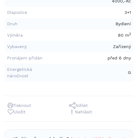
4000,-Kč
Dispozice
3+1
Druh
Bydlení
2
Výměra
80 m
Vybavený
Zařízený
Pronájem přidán
před 6 dny
Energetická
G
náročnost
Tisknout
Sdílet
Uložit
Nahlásit