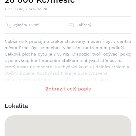
+ 7 509 Kč, + provize RK
2
Výměra 78 m
Zařízený
Nabízíme k pronájmu zrekonstruovaný moderní byt v centru
města Brna. Byt se nachází v šestém nadzemním podlaží.
Celková plocha bytu je 77,5 m2. Dispozici tvoří obývací pokoj
s pohovkou, konferenčním stolkem a obývací stěnou, na
který navazuje moderní kuchyňský kout s jídelním stolem a
čtyřmi židlemi. Kuchyňská linka je plně vybavena
vestavěnými spotřebiči – troubou, varnou deskou,
odsavačem par, myčkou, mikrovlnnou troubou a lednicí s
Zobrazit celý popis
mrazákem. V ložnici se nachází manželská postel s
matracemi a velká vestavěná skříň. Dalším benefitem je
Lokalita
prostorná šatna s dostatkem úložného prostoru. Koupelna
je vybavena vanou, sprchovým koutem, umyvadlem, WC,
pračkou se sušičkou. Byt je klimatizovaný a plně vybavený
nábytkem. Byt se nachází přímo na ulici Česká, v blízkosti
najdete řadu obchodů, restaurací, kaváren, lékáren, fitness