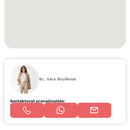
center i škol. Zastávka MHD je vzdálena jen tři minuty
chůze. Byt je nekuřácký a volný ihned.
Bc. Sára Boušková
Kontaktovat pronajímatele: