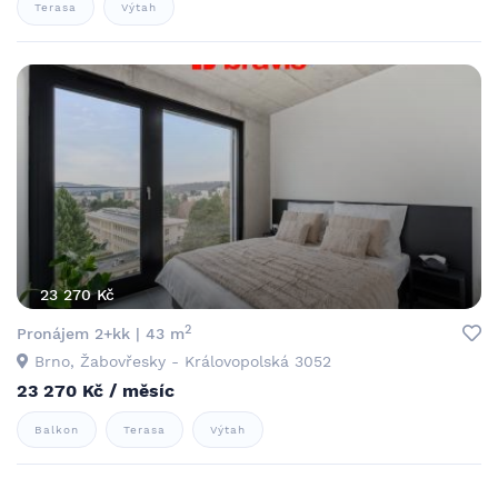
Terasa
Výtah
23 270 Kč
2
Pronájem 2+kk | 43 m
Brno, Žabovřesky - Královopolská 3052
23 270 Kč / měsíc
Balkon
Terasa
Výtah