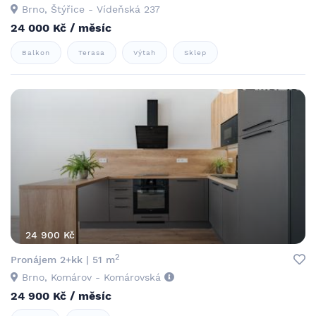
Brno, Štýřice - Vídeňská 237
24 000 Kč / měsíc
Balkon
Terasa
Výtah
Sklep
24 900 Kč
2
Pronájem 2+kk | 51 m
Brno, Komárov - Komárovská
24 900 Kč / měsíc