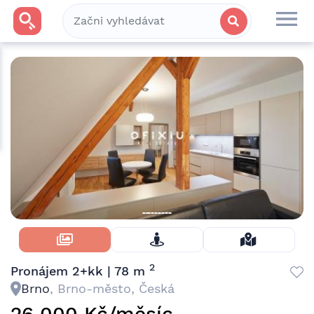
Skrýt Fotky
2
Pronájem 2+kk | 78 m
Brno
, Brno-město, Česká
26 000 Kč/měsíc